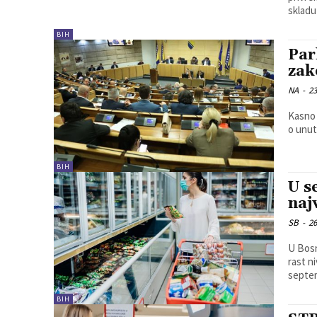
skladu
BIH
Par
zak
NA
-
23
Kasno 
o unut
BIH
U s
naj
SB
-
26
U Bosn
rast niv
septem
BIH