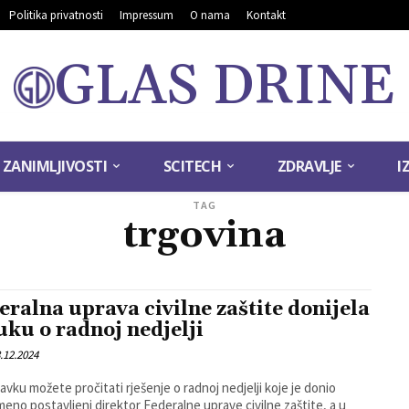
Politika privatnosti
Impressum
O nama
Kontakt
GLAS DRINE
ZANIMLJIVOSTI
SCITECH
ZDRAVLJE
I
TAG
trgovina
eralna uprava civilne zaštite donijela
uku o radnoj nedjelji
.12.2024
avku možete pročitati rješenje o radnoj nedjelji koje je donio
meno postavljeni direktor Federalne uprave civilne zaštite, a u