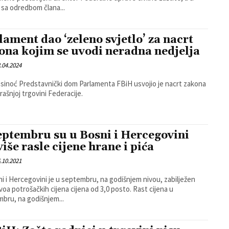
 sa odredbom člana...
lament dao ‘zeleno svjetlo’ za nacrt
ona kojim se uvodi neradna nedjelja
.04.2024
sinoć Predstavnički dom Parlamenta FBiH usvojio je nacrt zakona
rašnjoj trgovini Federacije.
eptembru su u Bosni i Hercegovini
više rasle cijene hrane i pića
.10.2021
i i Hercegovini je u septembru, na godišnjem nivou, zabilježen
oa potrošačkih cijena cijena od 3,0 posto. Rast cijena u
bru, na godišnjem...