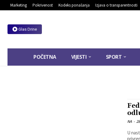
Marketing
Pokrivenost
Kodeks ponašanja
Izjava o transparentnosti
Glas Drine
POČETNA
VIJESTI
SPORT
Fed
odl
NA
-
28
U nast
privre