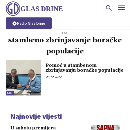
GLAS DRINE
Radio Glas Drine
TAG
stambeno zbrinjavanje boračke
populacije
Pomoć u stambenom
zbrinjavanju boračke populacije
20.12.2022
BIH
Najnovije vijesti
U subotu premijera