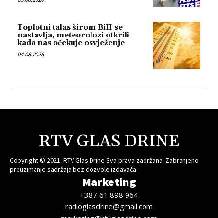
Toplotni talas širom BiH se
nastavlja, meteorolozi otkrili
kada nas očekuje osvježenje
04.08.2026
RTV GLAS DRINE
Copyright © 2021. RTV Glas Drine Sva prava zadržana. Zabranjeno
preuzimanje sadržaja bez dozvole izdavača.
Marketing
+387 61 898 964
radioglasdrine@gmail.com