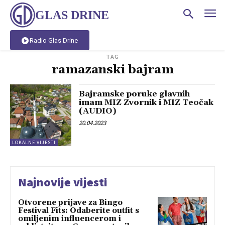
GLAS DRINE
Radio Glas Drine
TAG
ramazanski bajram
Bajramske poruke glavnih
imam MIZ Zvornik i MIZ Teočak
(AUDIO)
20.04.2023
LOKALNE VIJESTI
Najnovije vijesti
Otvorene prijave za Bingo
Festival Fits: Odaberite outfit s
omiljenim influencerom i