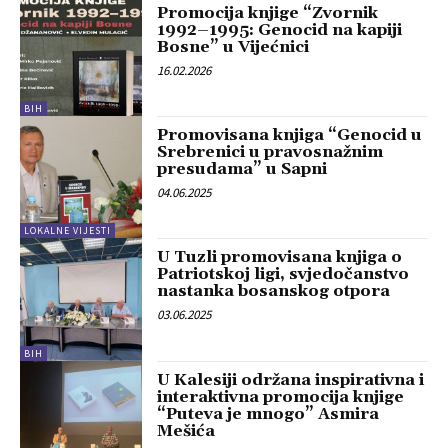
Promocija knjige “Zvornik
1992–1995: Genocid na kapiji
Bosne” u Vijećnici
16.02.2026
BIH
Promovisana knjiga “Genocid u
Srebrenici u pravosnažnim
presudama” u Sapni
04.06.2025
LOKALNE VIJESTI
U Tuzli promovisana knjiga o
Patriotskoj ligi, svjedočanstvo
nastanka bosanskog otpora
03.06.2025
BIH
U Kalesiji održana inspirativna i
interaktivna promocija knjige
“Puteva je mnogo” Asmira
Mešića