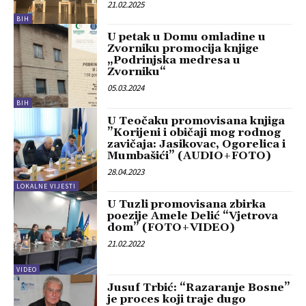
21.02.2025
BIH
U petak u Domu omladine u
Zvorniku promocija knjige
„Podrinjska medresa u
Zvorniku“
05.03.2024
BIH
U Teočaku promovisana knjiga
”Korijeni i običaji mog rodnog
zavičaja: Jasikovac, Ogorelica i
Mumbašići” (AUDIO+FOTO)
28.04.2023
LOKALNE VIJESTI
U Tuzli promovisana zbirka
poezije Amele Delić “Vjetrova
dom” (FOTO+VIDEO)
21.02.2022
VIDEO
Jusuf Trbić: “Razaranje Bosne”
je proces koji traje dugo