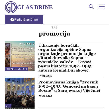
GLAS DRINE
Radio Glas Drine
TAG
promocija
Udruženje boračkih
organizacija općine Sapna
organizuje promociju knjige
„Ratni dnevnik: Sapna –
zvorničko zaleđe – Krvavi
pasus historije 1992–1995“
LOKALNE VIJESTI
autora Kemal Duraković
20.04.2026
Promovisana knjiga “Zvornik
1992–1995: Genocid na kapiji
Bosne” u Sarajevskoj Vijećnici
18.02.2026
BIH