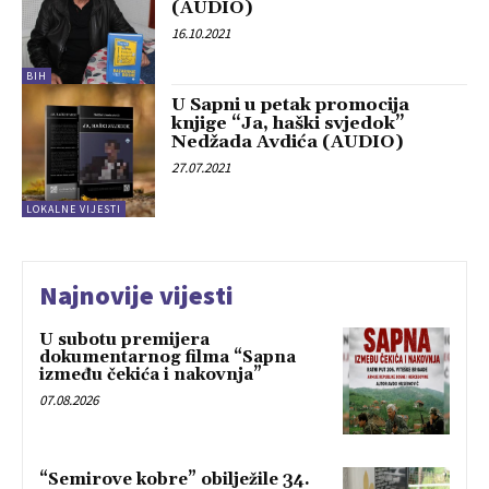
(AUDIO)
16.10.2021
BIH
U Sapni u petak promocija
knjige “Ja, haški svjedok”
Nedžada Avdića (AUDIO)
27.07.2021
LOKALNE VIJESTI
Najnovije vijesti
U subotu premijera
dokumentarnog filma “Sapna
između čekića i nakovnja”
07.08.2026
“Semirove kobre” obilježile 34.