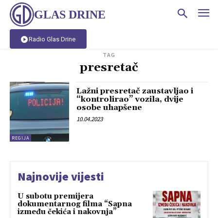
GLAS DRINE
Radio Glas Drine
TAG
presretač
Lažni presretač zaustavljao i
“kontrolirao” vozila, dvije
osobe uhapšene
10.04.2023
REGIJA
Najnovije vijesti
U subotu premijera
dokumentarnog filma “Sapna
između čekića i nakovnja”