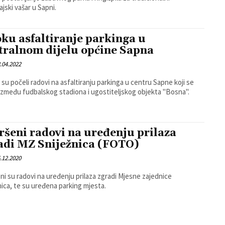
jski vašar u Sapni.
oku asfaltiranje parkinga u
tralnom dijelu općine Sapna
.04.2022
 su počeli radovi na asfaltiranju parkinga u centru Sapne koji se
 između fudbalskog stadiona i ugostiteljskog objekta "Bosna".
ršeni radovi na uređenju prilaza
adi MZ Sniježnica (FOTO)
.12.2020
ni su radovi na uređenju prilaza zgradi Mjesne zajednice
nica, te su uređena parking mjesta.