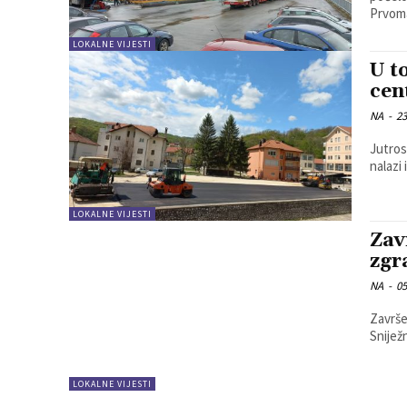
Prvoma
LOKALNE VIJESTI
U t
cen
NA
-
23
Jutros
nalazi
LOKALNE VIJESTI
Zav
zgr
NA
-
05
Završe
Snijež
LOKALNE VIJESTI