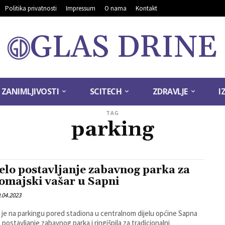
Politika privatnosti
Impressum
O nama
Kontakt
GLAS DRINE
ZANIMLJIVOSTI
SCITECH
ZDRAVLJE
I
TAG
parking
elo postavljanje zabavnog parka za
omajski vašar u Sapni
.04.2023
 je na parkingu pored stadiona u centralnom dijelu općine Sapna
 postavljanje zabavnog parka i ringišpila za tradicionalni