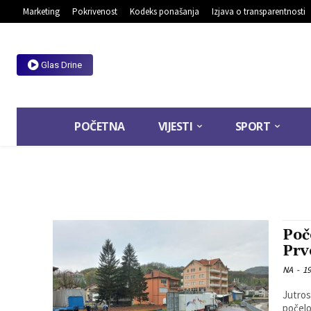
Marketing
Pokrivenost
Kodeks ponašanja
Izjava o transparentnosti
Glas Drine
POČETNA
VIJESTI
SPORT
Poč
Prv
NA
-
19
Jutros
počelo