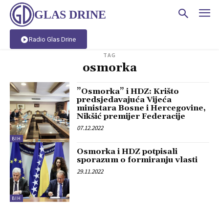
GLAS DRINE
Radio Glas Drine
TAG
osmorka
”Osmorka” i HDZ: Krišto
predsjedavajuća Vijeća
ministara Bosne i Hercegovine,
Nikšić premijer Federacije
07.12.2022
BIH
Osmorka i HDZ potpisali
sporazum o formiranju vlasti
29.11.2022
BIH