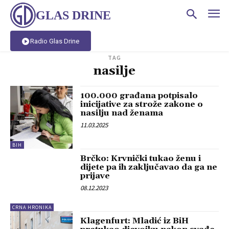
GLAS DRINE
Radio Glas Drine
TAG
nasilje
100.000 građana potpisalo
inicijative za strože zakone o
nasilju nad ženama
11.03.2025
BIH
Brčko: Krvnički tukao ženu i
dijete pa ih zaključavao da ga ne
prijave
08.12.2023
CRNA HRONIKA
Klagenfurt: Mladić iz BiH