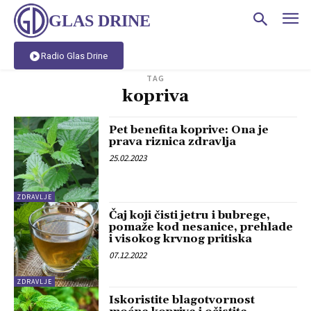
GLAS DRINE
Radio Glas Drine
TAG
kopriva
Pet benefita koprive: Ona je
prava riznica zdravlja
25.02.2023
ZDRAVLJE
Čaj koji čisti jetru i bubrege,
pomaže kod nesanice, prehlade
i visokog krvnog pritiska
07.12.2022
ZDRAVLJE
Iskoristite blagotvornost