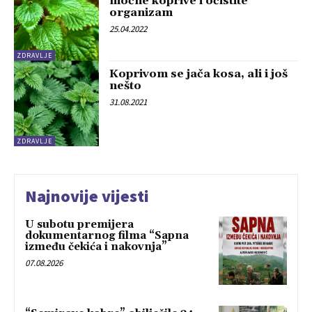
moćne koprive i očistite
organizam
25.04.2022
ZDRAVLJE
Koprivom se jača kosa, ali i još
nešto
31.08.2021
ZDRAVLJE
Najnovije vijesti
U subotu premijera
dokumentarnog filma “Sapna
između čekića i nakovnja”
07.08.2026