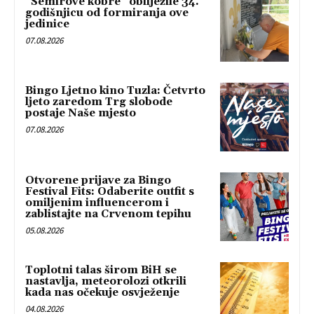
“Semirove kobre” obilježile 34.
godišnjicu od formiranja ove
jedinice
07.08.2026
Bingo Ljetno kino Tuzla: Četvrto
ljeto zaredom Trg slobode
postaje Naše mjesto
07.08.2026
Otvorene prijave za Bingo
Festival Fits: Odaberite outfit s
omiljenim influencerom i
zablistajte na Crvenom tepihu
05.08.2026
Toplotni talas širom BiH se
nastavlja, meteorolozi otkrili
kada nas očekuje osvježenje
04.08.2026