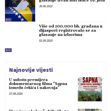
glasanje izvan BiH ističe 19. jula
30.06.2022
BIH
Više od 100.000 bh. građana u
dijaspori registrovalo se za
glasanje na izborima
02.09.2020
BIH
Najnovije vijesti
U subotu premijera
dokumentarnog filma “Sapna
između čekića i nakovnja”
07.08.2026