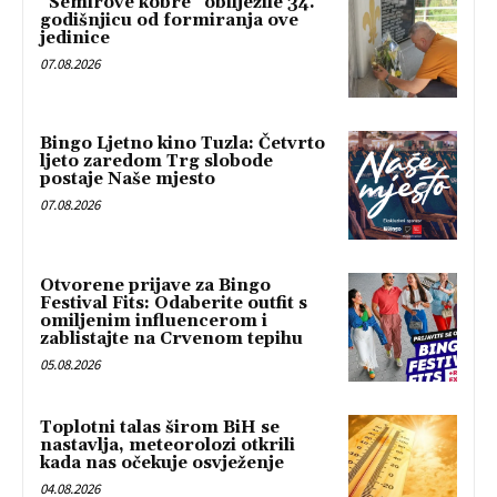
“Semirove kobre” obilježile 34.
godišnjicu od formiranja ove
jedinice
07.08.2026
Bingo Ljetno kino Tuzla: Četvrto
ljeto zaredom Trg slobode
postaje Naše mjesto
07.08.2026
Otvorene prijave za Bingo
Festival Fits: Odaberite outfit s
omiljenim influencerom i
zablistajte na Crvenom tepihu
05.08.2026
Toplotni talas širom BiH se
nastavlja, meteorolozi otkrili
kada nas očekuje osvježenje
04.08.2026