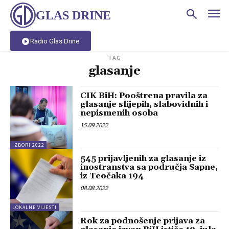
GLAS DRINE
Radio Glas Drine
TAG
glasanje
CIK BiH: Pooštrena pravila za
glasanje slijepih, slabovidnih i
nepismenih osoba
15.09.2022
IZBORI 2022
545 prijavljenih za glasanje iz
inostranstva sa područja Sapne,
iz Teočaka 194
08.08.2022
LOKALNE VIJESTI
Rok za podnošenje prijava za