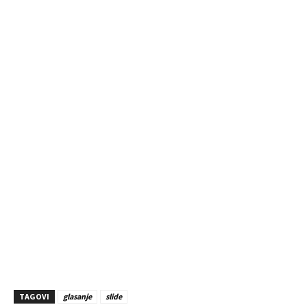
TAGOVI
glasanje
slide