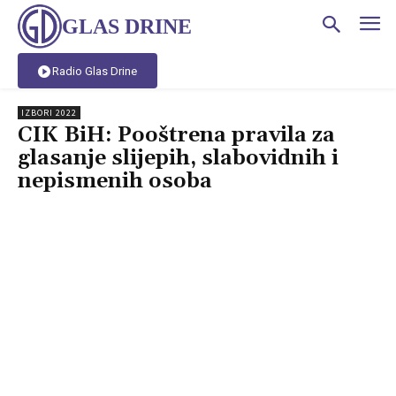
GLAS DRINE
Radio Glas Drine
IZBORI 2022
CIK BiH: Pooštrena pravila za
glasanje slijepih, slabovidnih i
nepismenih osoba