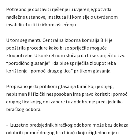
Potrebno je dostaviti rješenje ili uvjerenje/potvrda
nadležne ustanove, instituta ili komisije o utvrđenom
invaliditetu ili fizičkom oštećenju.
U tom segmentu Centralna izborna komisija BiH je
pooštrila procedure kako bi se spriječile moguće
zloupotrebe. U konkretnom slučaju da bi se spriječilo tzv.
“porodično glasanje” i da bi se spriječila zloupotreba
korištenja “pomoći drugog lica” prilikom glasanja.
Propisano je da prilikom glasanja birač koji je slijep,
nepismen ili fizički nesposoban ima pravo koristiti pomoć
drugog lica kojeg on izabere i uz odobrenje predsjednika
biračkog odbora.
– Izuzetno predsjednik biračkog odobora može bez dokaza
odobriti pomoć drugog lica biraču koji učigledno nije u