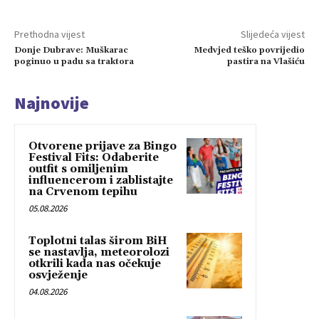
Prethodna vijest
Slijedeća vijest
Donje Dubrave: Muškarac
Medvjed teško povrijedio
poginuo u padu sa traktora
pastira na Vlašiću
Najnovije
Otvorene prijave za Bingo
Festival Fits: Odaberite
outfit s omiljenim
influencerom i zablistajte
na Crvenom tepihu
05.08.2026
Toplotni talas širom BiH
se nastavlja, meteorolozi
otkrili kada nas očekuje
osvježenje
04.08.2026