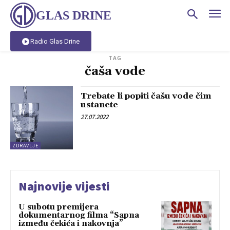
GLAS DRINE
Radio Glas Drine
TAG
čaša vode
Trebate li popiti čašu vode čim
ustanete
27.07.2022
ZDRAVLJE
Najnovije vijesti
U subotu premijera
dokumentarnog filma “Sapna
između čekića i nakovnja”