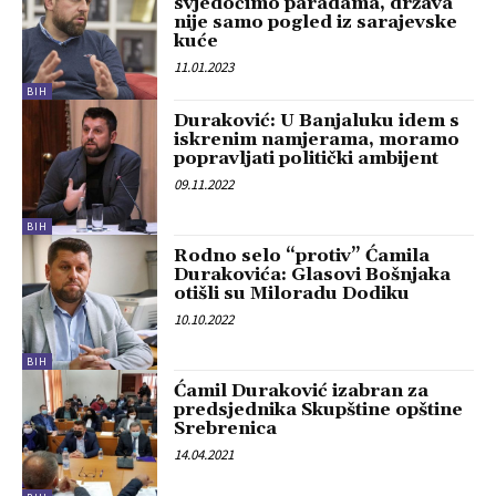
svjedočimo paradama, država
nije samo pogled iz sarajevske
kuće
11.01.2023
BIH
Duraković: U Banjaluku idem s
iskrenim namjerama, moramo
popravljati politički ambijent
09.11.2022
BIH
Rodno selo “protiv” Ćamila
Durakovića: Glasovi Bošnjaka
otišli su Miloradu Dodiku
10.10.2022
BIH
Ćamil Duraković izabran za
predsjednika Skupštine opštine
Srebrenica
14.04.2021