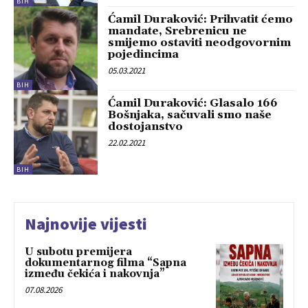
BIH
Ćamil Duraković: Prihvatit ćemo
mandate, Srebrenicu ne
smijemo ostaviti neodgovornim
pojedincima
05.03.2021
BIH
Ćamil Duraković: Glasalo 166
Bošnjaka, sačuvali smo naše
dostojanstvo
22.02.2021
BIH
Najnovije vijesti
U subotu premijera
dokumentarnog filma “Sapna
između čekića i nakovnja”
07.08.2026