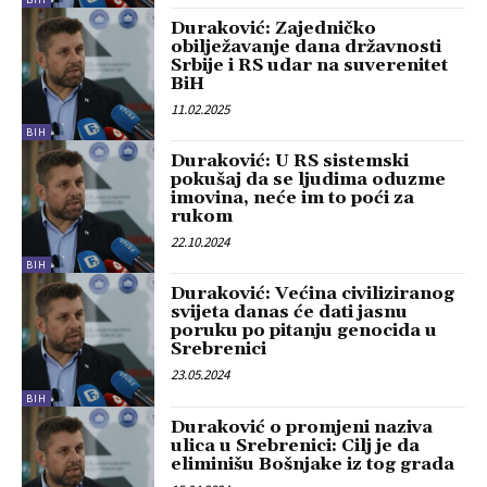
Duraković: Zajedničko
obilježavanje dana državnosti
Srbije i RS udar na suverenitet
BiH
11.02.2025
BIH
Duraković: U RS sistemski
pokušaj da se ljudima oduzme
imovina, neće im to poći za
rukom
22.10.2024
BIH
Duraković: Većina civiliziranog
svijeta danas će dati jasnu
poruku po pitanju genocida u
Srebrenici
23.05.2024
BIH
Duraković o promjeni naziva
ulica u Srebrenici: Cilj je da
eliminišu Bošnjake iz tog grada