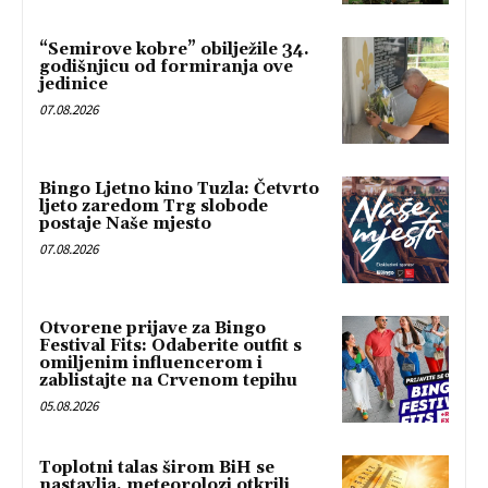
“Semirove kobre” obilježile 34.
godišnjicu od formiranja ove
jedinice
07.08.2026
Bingo Ljetno kino Tuzla: Četvrto
ljeto zaredom Trg slobode
postaje Naše mjesto
07.08.2026
Otvorene prijave za Bingo
Festival Fits: Odaberite outfit s
omiljenim influencerom i
zablistajte na Crvenom tepihu
05.08.2026
Toplotni talas širom BiH se
nastavlja, meteorolozi otkrili