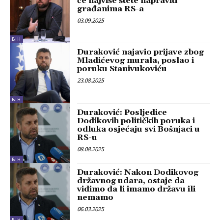
će najviše štete napraviti
građanima RS-a
03.09.2025
BIH
Duraković najavio prijave zbog
Mladićevog murala, poslao i
poruku Stanivukoviću
23.08.2025
BIH
Duraković: Posljedice
Dodikovih političkih poruka i
odluka osjećaju svi Bošnjaci u
RS-u
08.08.2025
BIH
Duraković: Nakon Dodikovog
državnog udara, ostaje da
vidimo da li imamo državu ili
nemamo
06.03.2025
BIH