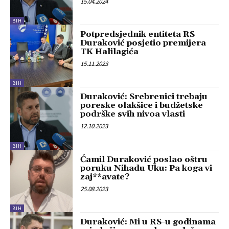
15.04.2024
BIH
Potpredsjednik entiteta RS
Duraković posjetio premijera
TK Halilagića
15.11.2023
BIH
Duraković: Srebrenici trebaju
poreske olakšice i budžetske
podrške svih nivoa vlasti
12.10.2023
BIH
Ćamil Duraković poslao oštru
poruku Nihadu Uku: Pa koga vi
zaj**avate?
25.08.2023
BIH
Duraković: Mi u RS-u godinama