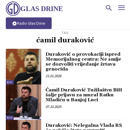
GLAS DRINE
Radio Glas Drine
TAG
ćamil duraković
Duraković o provokaciji ispred
Memorijalnog centra: Ne smije
se dozvoliti vrijeđanje žrtava
genocida
21.01.2026
BIH
Ćamil Duraković Tužilaštvu BiH
šalje prijavu za mural Ratku
Mladiću u Banjoj Luci
07.10.2025
BIH
Duraković: Nelegalna Vlada RS