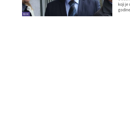
koji j
godine
BIH