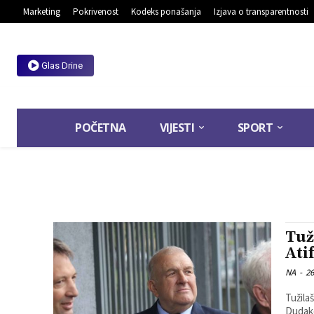
Marketing
Pokrivenost
Kodeks ponašanja
Izjava o transparentnosti
Glas Drine
POČETNA
VIJESTI
SPORT
Tuž
Ati
NA
-
26
Tužila
Dudako