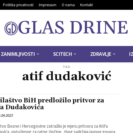
Politika privatnosti
Impressum
O nama
Kontakt
GLAS DRINE
ZANIMLJIVOSTI
SCITECH
ZDRAVLJE
I
TAG
atif dudaković
ilaštvo BiH predložilo pritvor za
fa Dudakovića
.04.2023
štvo Bosne i Hercegovine zatražilo je mjeru pritvora za Atifa
vića, optuženog za ratne zločine, zbog sadržaja javnog govora