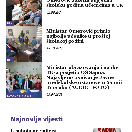
Omerović zaželili uspješnu
školsku godinu učenicima u TK
02.09.2024
BIH
Ministar Omerović primio
najbolje učenike u prošloj
školskoj godini
18.10.2023
BIH
Ministar obrazovanja i nauke
TK-a posjetio OŠ Sapna:
Najavljeno osnivanje Javne
predškolske ustanove u Sapni i
Teočaku (AUDIO+FOTO)
03.04.2023
LOKALNE VIJESTI
Najnovije vijesti
U subotu premijera