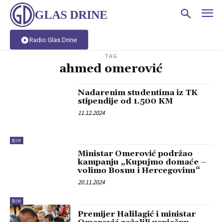
GLAS DRINE
Radio Glas Drine
TAG
ahmed omerović
Nadarenim studentima iz TK
stipendije od 1.500 KM
11.12.2024
BIH
Ministar Omerović podržao
kampanju „Kupujmo domaće –
volimo Bosnu i Hercegovinu“
20.11.2024
BIH
Premijer Halilagić i ministar