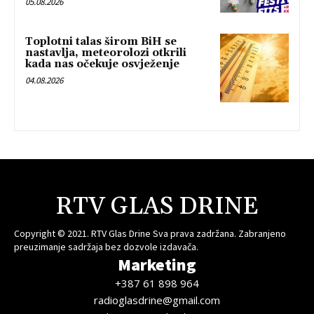
05.08.2026
Toplotni talas širom BiH se
nastavlja, meteorolozi otkrili
kada nas očekuje osvježenje
04.08.2026
RTV GLAS DRINE
Copyright © 2021. RTV Glas Drine Sva prava zadržana. Zabranjeno
preuzimanje sadržaja bez dozvole izdavača.
Marketing
+387 61 898 964
radioglasdrine@gmail.com