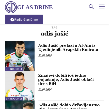
GLAS DRINE
Radio Glas Drine
TAG
adis jašić
Adis Jašić prelazi u Al-Ain iz
Ujedinjenih Arapskih Emirata
22.05.2025
BH NOGOMET
Zmajevi dobili još jedno
pojačanje, Adis Jašić oblači
dres BiH
12.07.2024
BH NOGOMET
Adis Jašić dobio državljanstvo