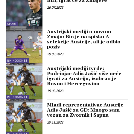
BiH, igrat će za Zmajeve
26.07.2023
SPORT
Austrijski mediji o novom
Zmaju: Bio je na spisku A
selekcije Austrije, ali je odbio
poziv
29.03.2023
BH NOGOMET
Austrijski mediji tvrde:
Podrinjac Adis Jašić više neće
igrati za Austriju, izabrao je
Bosnu i Hercegovinu
19.03.2023
BH NOGOMET
Mladi reprezentativac Austrije
Adis Jašić za GD: Mnogo sam
vezan za Zvornik i Sapnu
29.11.2022
BH NOGOMET