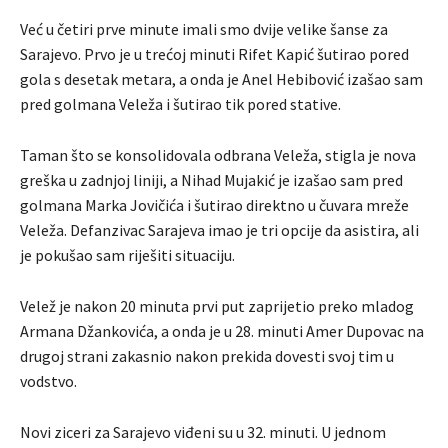
Već u četiri prve minute imali smo dvije velike šanse za
Sarajevo. Prvo je u trećoj minuti Rifet Kapić šutirao pored
gola s desetak metara, a onda je Anel Hebibović izašao sam
pred golmana Veleža i šutirao tik pored stative.
Taman što se konsolidovala odbrana Veleža, stigla je nova
greška u zadnjoj liniji, a Nihad Mujakić je izašao sam pred
golmana Marka Jovičića i šutirao direktno u čuvara mreže
Veleža. Defanzivac Sarajeva imao je tri opcije da asistira, ali
je pokušao sam riješiti situaciju.
Velež je nakon 20 minuta prvi put zaprijetio preko mladog
Armana Džankovića, a onda je u 28. minuti Amer Dupovac na
drugoj strani zakasnio nakon prekida dovesti svoj tim u
vodstvo.
Novi ziceri za Sarajevo viđeni su u 32. minuti. U jednom