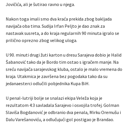
Jovičića, ali je šutirao ravno u njega.
Nakon toga imali smo dva kraća prekida zbog bakljada
navijača oba tima. Sudija Irfan Peljto je dao znak za
nastavak susreta, a do kraja regularnih 90 minuta igralo se
prilično oprezno zbog velikog uloga.
U 90. minuti drugi žuti karton u dresu Sarajeva dobio je Halid
Šabanović tako da je Bordo tim ostao s igračem manje. Na
sreću navijača sarajevskog kluba, ostalo je malo vremena do
kraja. Utakmica je završena bez pogodaka tako da su
jedanaesterci odlučili pobjednika Kupa BiH.
U penal-lutriji bolje se snalazi ekipa Veleža koja je
rezultatom 4:3 savladala Sarajevo i osvojila trofej. Golman
Slaviša Bogdanović je odbranio dva penala, Mirku Oremušu i
Dalu Varešanoviću, a odlučujući gol postigao je Brandao.