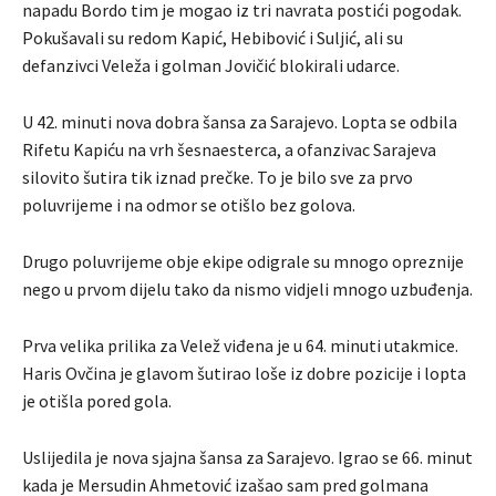
napadu Bordo tim je mogao iz tri navrata postići pogodak.
Pokušavali su redom Kapić, Hebibović i Suljić, ali su
defanzivci Veleža i golman Jovičić blokirali udarce.
U 42. minuti nova dobra šansa za Sarajevo. Lopta se odbila
Rifetu Kapiću na vrh šesnaesterca, a ofanzivac Sarajeva
silovito šutira tik iznad prečke. To je bilo sve za prvo
poluvrijeme i na odmor se otišlo bez golova.
Drugo poluvrijeme obje ekipe odigrale su mnogo opreznije
nego u prvom dijelu tako da nismo vidjeli mnogo uzbuđenja.
Prva velika prilika za Velež viđena je u 64. minuti utakmice.
Haris Ovčina je glavom šutirao loše iz dobre pozicije i lopta
je otišla pored gola.
Uslijedila je nova sjajna šansa za Sarajevo. Igrao se 66. minut
kada je Mersudin Ahmetović izašao sam pred golmana