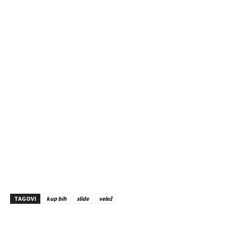
TAGOVI
kup bih
slide
velež