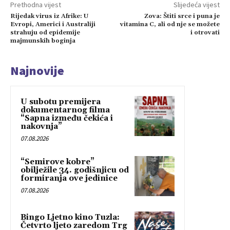
Prethodna vijest
Slijedeća vijest
Rijedak virus iz Afrike: U
Zova: Štiti srce i puna je
Evropi, Americi i Australiji
vitamina C, ali od nje se možete
strahuju od epidemije
i otrovati
majmunskih boginja
Najnovije
U subotu premijera
dokumentarnog filma
“Sapna između čekića i
nakovnja”
07.08.2026
“Semirove kobre”
obilježile 34. godišnjicu od
formiranja ove jedinice
07.08.2026
Bingo Ljetno kino Tuzla:
Četvrto ljeto zaredom Trg