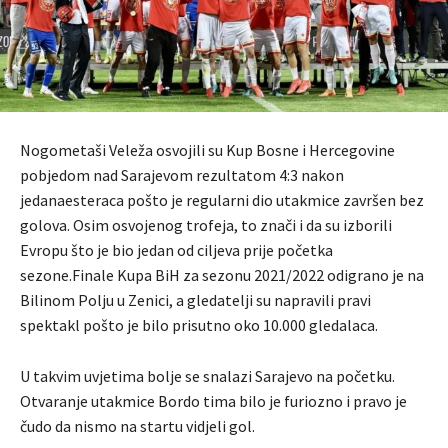
Nogometaši Veleža osvojili su Kup Bosne i Hercegovine
pobjedom nad Sarajevom rezultatom 4:3 nakon
jedanaesteraca pošto je regularni dio utakmice završen bez
golova. Osim osvojenog trofeja, to znači i da su izborili
Evropu što je bio jedan od ciljeva prije početka
sezone.Finale Kupa BiH za sezonu 2021/2022 odigrano je na
Bilinom Polju u Zenici, a gledatelji su napravili pravi
spektakl pošto je bilo prisutno oko 10.000 gledalaca.
U takvim uvjetima bolje se snalazi Sarajevo na početku.
Otvaranje utakmice Bordo tima bilo je furiozno i pravo je
čudo da nismo na startu vidjeli gol.