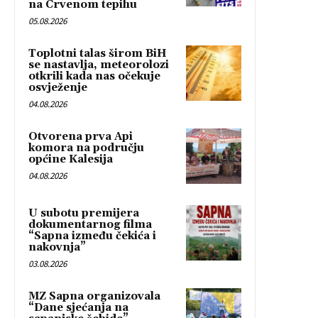
na Crvenom tepihu
05.08.2026
Toplotni talas širom BiH
se nastavlja, meteorolozi
otkrili kada nas očekuje
osvježenje
04.08.2026
Otvorena prva Api
komora na području
općine Kalesija
04.08.2026
U subotu premijera
dokumentarnog filma
“Sapna između čekića i
nakovnja”
03.08.2026
MZ Sapna organizovala
“Dane sjećanja na