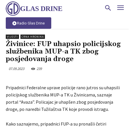
GLAS DRINE
Radio Glas Drine
VIJESTI
CRNA HRONIKA
Živinice: FUP uhapsio policijskog
službenika MUP-a TK zbog
posjedovanja droge
07.09.2023
239
Pripadnici Federalne uprave policije rano jutros su uhapsili
policijskog službenika MUP-a TK u Živinicama, saznaje
portal “Avaza”. Policajac je uhapšen zbog posjedovanja
droge, po naredbi Tužilaštva TK koje provodi istragu.
Kako saznajemo, pripadnici FUP-a su pronašli četiri