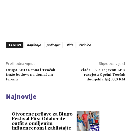
TAGOVI
hapšenje
policajac
slide
živinice
Prethodna vijest
Slijedeća vijest
Druga KNL: Sapna i Teočak
Vlada TK-a za javnu LED
traže bodove na domaćem
rasvjetu Općini Teočak
terenu
dodijelila 154 550 KM
Najnovije
Otvorene prijave za Bingo
Festival Fits: Odaberite
outfit s omiljenim
influencerom i zablistajte