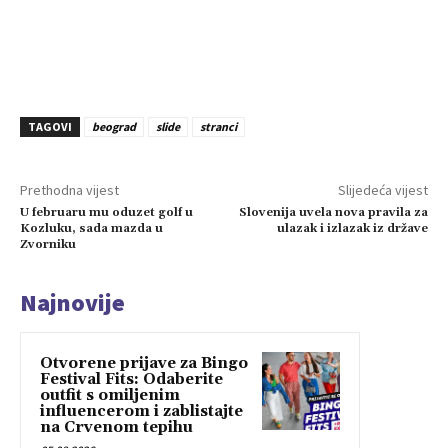
TAGOVI
beograd
slide
stranci
Prethodna vijest
Slijedeća vijest
U februaru mu oduzet golf u
Slovenija uvela nova pravila za
Kozluku, sada mazda u
ulazak i izlazak iz države
Zvorniku
Najnovije
Otvorene prijave za Bingo
Festival Fits: Odaberite
outfit s omiljenim
influencerom i zablistajte
na Crvenom tepihu