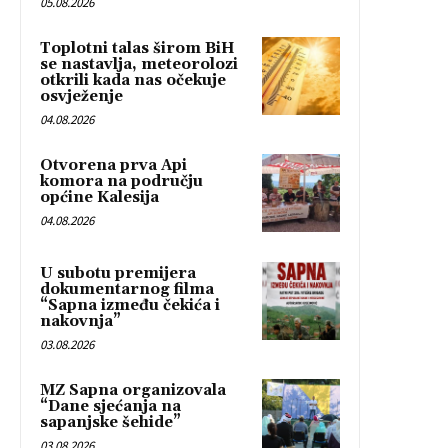
05.08.2026
Toplotni talas širom BiH
se nastavlja, meteorolozi
otkrili kada nas očekuje
osvježenje
04.08.2026
Otvorena prva Api
komora na području
općine Kalesija
04.08.2026
U subotu premijera
dokumentarnog filma
“Sapna između čekića i
nakovnja”
03.08.2026
MZ Sapna organizovala
“Dane sjećanja na
sapanjske šehide”
03.08.2026