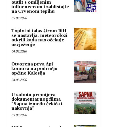
outfit s omiljenim
influencerom i zablistajte
na Crvenom tepihu
05.08.2026
Toplotni talas širom BiH
se nastavlja, meteorolozi
otkrili kada nas očekuje
osvježenje
04.08.2026
Otvorena prva Api
komora na području
općine Kalesija
04.08.2026
U subotu premijera
dokumentarnog filma
“Sapna između čekića i
nakovnja”
03.08.2026