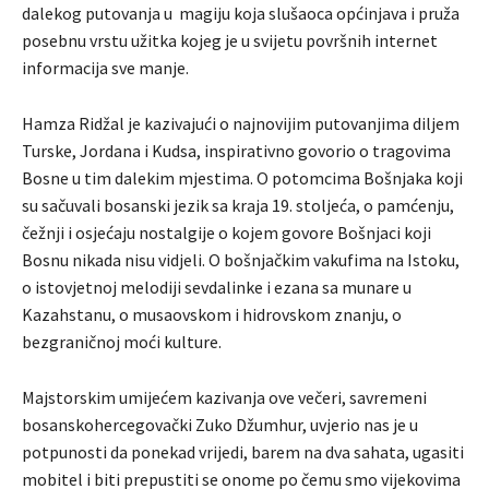
dalekog putovanja u magiju koja slušaoca općinjava i pruža
posebnu vrstu užitka kojeg je u svijetu površnih internet
informacija sve manje.
Hamza Ridžal je kazivajući o najnovijim putovanjima diljem
Turske, Jordana i Kudsa, inspirativno govorio o tragovima
Bosne u tim dalekim mjestima. O potomcima Bošnjaka koji
su sačuvali bosanski jezik sa kraja 19. stoljeća, o pamćenju,
čežnji i osjećaju nostalgije o kojem govore Bošnjaci koji
Bosnu nikada nisu vidjeli. O bošnjačkim vakufima na Istoku,
o istovjetnoj melodiji sevdalinke i ezana sa munare u
Kazahstanu, o musaovskom i hidrovskom znanju, o
bezgraničnoj moći kulture.
Majstorskim umijećem kazivanja ove večeri, savremeni
bosanskohercegovački Zuko Džumhur, uvjerio nas je u
potpunosti da ponekad vrijedi, barem na dva sahata, ugasiti
mobitel i biti prepustiti se onome po čemu smo vijekovima