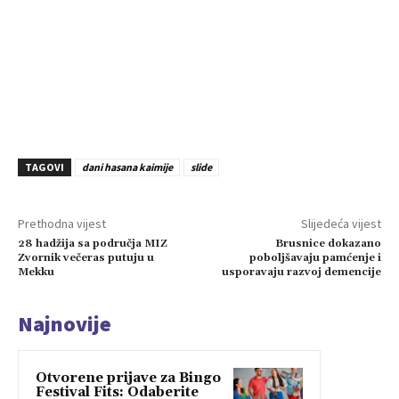
TAGOVI
dani hasana kaimije
slide
Prethodna vijest
Slijedeća vijest
28 hadžija sa područja MIZ
Brusnice dokazano
Zvornik večeras putuju u
poboljšavaju pamćenje i
Mekku
usporavaju razvoj demencije
Najnovije
Otvorene prijave za Bingo
Festival Fits: Odaberite