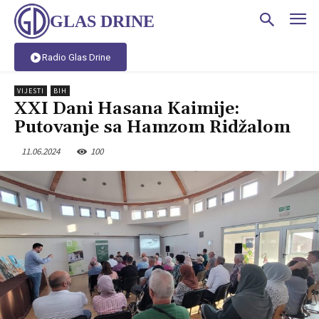
GLAS DRINE
Radio Glas Drine
VIJESTI
BIH
XXI Dani Hasana Kaimije:
Putovanje sa Hamzom Ridžalom
11.06.2024
100