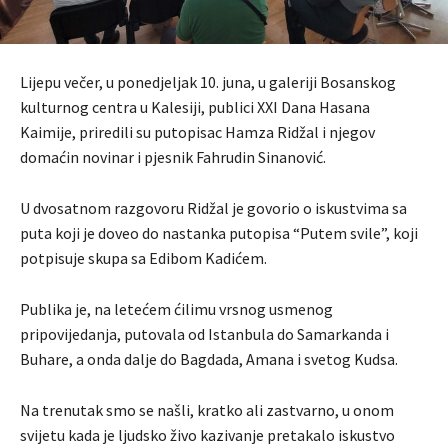
Lijepu večer, u ponedjeljak 10. juna, u galeriji Bosanskog
kulturnog centra u Kalesiji, publici XXI Dana Hasana
Kaimije, priredili su putopisac Hamza Ridžal i njegov
domaćin novinar i pjesnik Fahrudin Sinanović.
U dvosatnom razgovoru Ridžal je govorio o iskustvima sa
puta koji je doveo do nastanka putopisa “Putem svile”, koji
potpisuje skupa sa Edibom Kadićem.
Publika je, na letećem ćilimu vrsnog usmenog
pripovijedanja, putovala od Istanbula do Samarkanda i
Buhare, a onda dalje do Bagdada, Amana i svetog Kudsa.
Na trenutak smo se našli, kratko ali zastvarno, u onom
svijetu kada je ljudsko živo kazivanje pretakalo iskustvo