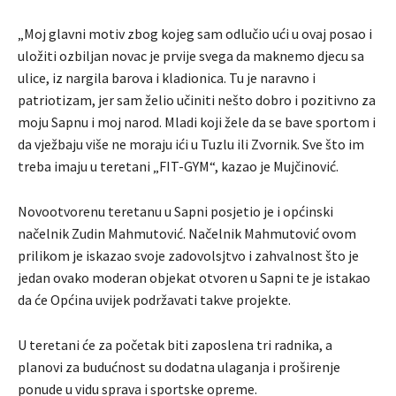
„Moj glavni motiv zbog kojeg sam odlučio ući u ovaj posao i
uložiti ozbiljan novac je prvije svega da maknemo djecu sa
ulice, iz nargila barova i kladionica. Tu je naravno i
patriotizam, jer sam želio učiniti nešto dobro i pozitivno za
moju Sapnu i moj narod. Mladi koji žele da se bave sportom i
da vježbaju više ne moraju ići u Tuzlu ili Zvornik. Sve što im
treba imaju u teretani „FIT-GYM“, kazao je Mujčinović.
Novootvorenu teretanu u Sapni posjetio je i općinski
načelnik Zudin Mahmutović. Načelnik Mahmutović ovom
prilikom je iskazao svoje zadovolsjtvo i zahvalnost što je
jedan ovako moderan objekat otvoren u Sapni te je istakao
da će Općina uvijek podržavati takve projekte.
U teretani će za početak biti zaposlena tri radnika, a
planovi za budućnost su dodatna ulaganja i proširenje
ponude u vidu sprava i sportske opreme.