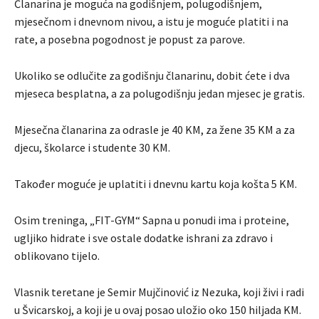
Članarina je moguća na godišnjem, polugodišnjem,
mjesečnom i dnevnom nivou, a istu je moguće platiti i na
rate, a posebna pogodnost je popust za parove.
Ukoliko se odlučite za godišnju članarinu, dobit ćete i dva
mjeseca besplatna, a za polugodišnju jedan mjesec je gratis.
Mjesečna članarina za odrasle je 40 KM, za žene 35 KM a za
djecu, školarce i studente 30 KM.
Također moguće je uplatiti i dnevnu kartu koja košta 5 KM.
Osim treninga, „FIT-GYM“ Sapna u ponudi ima i proteine,
ugljiko hidrate i sve ostale dodatke ishrani za zdravo i
oblikovano tijelo.
Vlasnik teretane je Semir Mujčinović iz Nezuka, koji živi i radi
u Švicarskoj, a koji je u ovaj posao uložio oko 150 hiljada KM.