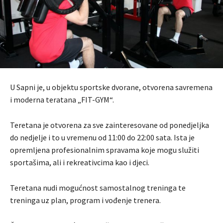
U Sapni je, u objektu sportske dvorane, otvorena savremena
i moderna teratana „FIT-GYM“.
Teretana je otvorena za sve zainteresovane od ponedjeljka
do nedjelje i to u vremenu od 11:00 do 22:00 sata. Ista je
opremljena profesionalnim spravama koje mogu služiti
sportašima, ali i rekreativcima kao i djeci.
Teretana nudi mogućnost samostalnog treninga te
treninga uz plan, program i vođenje trenera.