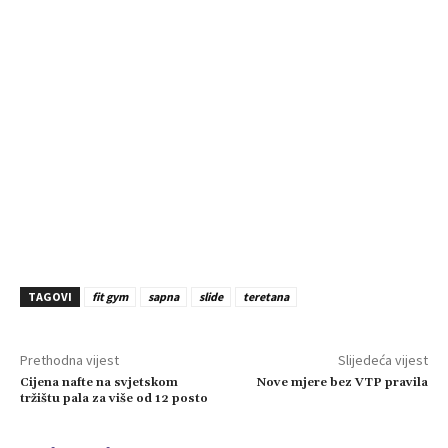
TAGOVI
fit gym
sapna
slide
teretana
Prethodna vijest
Slijedeća vijest
Cijena nafte na svjetskom
Nove mjere bez VTP pravila
tržištu pala za više od 12 posto