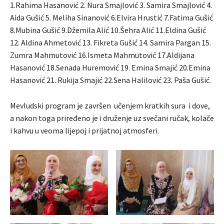
1.Rahima Hasanović 2. Nura Smajlović 3. Samira Smajlović 4.
Aida Gušić 5. Meliha Sinanović 6.Elvira Hrustić 7.Fatima Gušić
8.Mubina Gušić 9.Džemila Alić 10.Šehra Alić 11.Eldina Gušić
12. Aldina Ahmetović 13. Fikreta Gušić 14. Samira Pargan 15.
Zumra Mahmutović 16.Ismeta Mahmutović 17.Aldijana
Hasanović 18.Senada Huremović 19. Emina Smajić 20.Emina
Hasanović 21. Rukija Smajić 22.Sena Halilović 23. Paša Gušić.
Mevludski program je završen učenjem kratkih sura i dove,
a nakon toga priređeno je i druženje uz svečani ručak, kolače
i kahvu u veoma lijepoj i prijatnoj atmosferi.