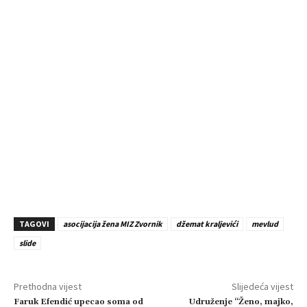
TAGOVI
asocijacija žena MIZ Zvornik
džemat kraljevići
mevlud
slide
Prethodna vijest
Slijedeća vijest
Faruk Efendić upecao soma od
Udruženje “Ženo, majko,