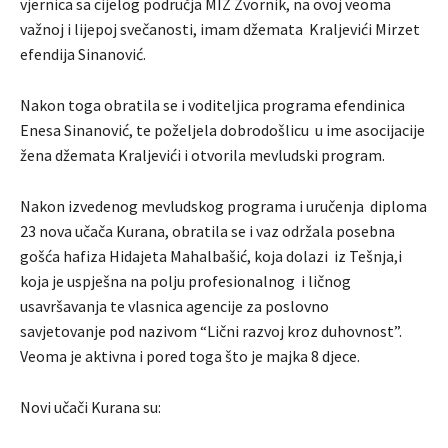
vjernica sa cijelog područja MIZ Zvornik, na ovoj veoma
važnoj i lijepoj svečanosti, imam džemata Kraljevići Mirzet
efendija Sinanović.
Nakon toga obratila se i voditeljica programa efendinica
Enesa Sinanović, te poželjela dobrodošlicu u ime asocijacije
žena džemata Kraljevići i otvorila mevludski program.
Nakon izvedenog mevludskog programa i uručenja diploma
23 nova učača Kurana, obratila se i vaz održala posebna
gošća hafiza Hidajeta Mahalbašić, koja dolazi iz Tešnja,i
koja je uspješna na polju profesionalnog i ličnog
usavršavanja te vlasnica agencije za poslovno
savjetovanje pod nazivom “Lični razvoj kroz duhovnost”.
Veoma je aktivna i pored toga što je majka 8 djece.
Novi učači Kurana su: