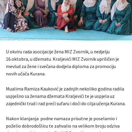
U okviru rada asocijacije žena MIZ Zvornik, u nedjelju
16.oktobra, u džematu Kraljevići MIZ Zvornik upriličen je
mevlud za žene i svečana dodjela diploma za promociju
novih učača Kurana.
Mualima Ramiza Kauković je zadnjih nekoliko godina radila
uspješno sa ženama džemata Kraljevići te je uspjela uz
zajednički trud i rad preći sufaru i doći do cilja učenja Kurana.
Nakon klanjanja podne namaza prisutne je poselamio i
poželio dobrodošlicu te zahvalio na velikom broju odziva