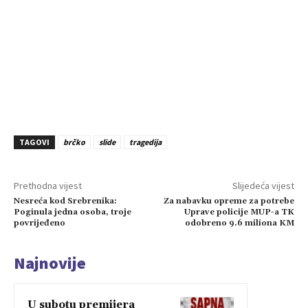
TAGOVI
brčko
slide
tragedija
Prethodna vijest
Slijedeća vijest
Nesreća kod Srebrenika:
Za nabavku opreme za potrebe
Poginula jedna osoba, troje
Uprave policije MUP-a TK
povrijeđeno
odobreno 9.6 miliona KM
Najnovije
U subotu premijera