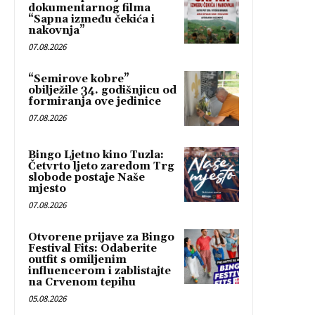
dokumentarnog filma
“Sapna između čekića i
nakovnja”
07.08.2026
“Semirove kobre”
obilježile 34. godišnjicu od
formiranja ove jedinice
07.08.2026
Bingo Ljetno kino Tuzla:
Četvrto ljeto zaredom Trg
slobode postaje Naše
mjesto
07.08.2026
Otvorene prijave za Bingo
Festival Fits: Odaberite
outfit s omiljenim
influencerom i zablistajte
na Crvenom tepihu
05.08.2026