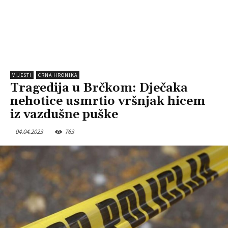
VIJESTI
CRNA HRONIKA
Tragedija u Brčkom: Dječaka
nehotice usmrtio vršnjak hicem
iz vazdušne puške
04.04.2023
763