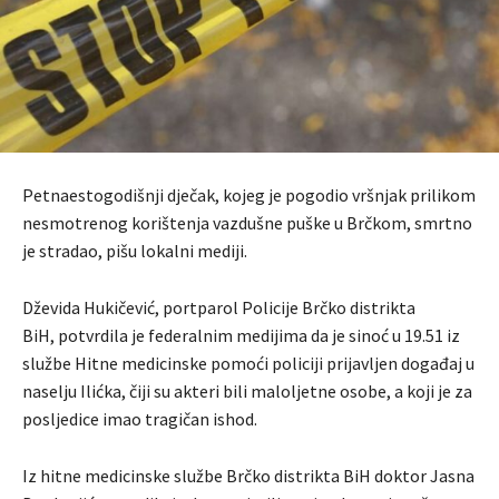
Petnaestogodišnji dječak, kojeg je pogodio vršnjak prilikom
nesmotrenog korištenja vazdušne puške u Brčkom, smrtno
je stradao, pišu lokalni mediji.
Dževida Hukičević, portparol Policije Brčko distrikta
BiH, potvrdila je federalnim medijima da je sinoć u 19.51 iz
službe Hitne medicinske pomoći policiji prijavljen događaj u
naselju Ilićka, čiji su akteri bili maloljetne osobe, a koji je za
posljedice imao tragičan ishod.
Iz hitne medicinske službe Brčko distrikta BiH doktor Jasna