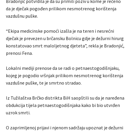
Bradonjić potvrdila je da su primili poziv u kome je rečeno
da je dječak pogođen prilikom nesmotrenog korištenja
vazdušnu puške.
“Ekipa medicinske pomoći izašla je na teren i nesrećni
dječak je prevezen u brčansku Bolnicu gdje je dežurni hirurg
konstatovao smrt maloljetnog djeteta”, rekla je Bradonjić,
prenosi Fena.
Lokalni mediji prenose da se radi o petnaestogodišnjaku,
kojeg je pogodio vršnjak prilikom nesmotrenog korištenja
vazdušne puške, te je smrtno stradao.
Iz Tužilaštva Brčko distrikta BiH saopštili su da je naređena
obdukcija tijela petnaestogodišnjaka kako bi bio utvrđen
uzrok smrti.
O zaprimljenoj prijavi i njenom sadržaju upoznat je dežurni