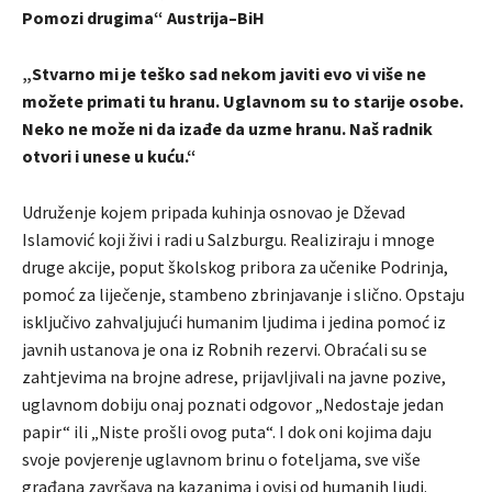
Pomozi drugima“ Austrija–BiH
„Stvarno mi je teško sad nekom javiti evo vi više ne
možete primati tu hranu. Uglavnom su to starije osobe.
Neko ne može ni da izađe da uzme hranu. Naš radnik
otvori i unese u kuću.“
Udruženje kojem pripada kuhinja osnovao je Dževad
Islamović koji živi i radi u Salzburgu. Realiziraju i mnoge
druge akcije, poput školskog pribora za učenike Podrinja,
pomoć za liječenje, stambeno zbrinjavanje i slično. Opstaju
isključivo zahvaljujući humanim ljudima i jedina pomoć iz
javnih ustanova je ona iz Robnih rezervi. Obraćali su se
zahtjevima na brojne adrese, prijavljivali na javne pozive,
uglavnom dobiju onaj poznati odgovor „Nedostaje jedan
papir“ ili „Niste prošli ovog puta“. I dok oni kojima daju
svoje povjerenje uglavnom brinu o foteljama, sve više
građana završava na kazanima i ovisi od humanih ljudi.