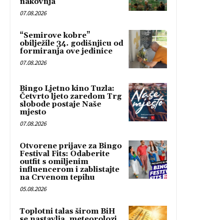
nakovnja”
07.08.2026
“Semirove kobre”
obilježile 34. godišnjicu od
formiranja ove jedinice
07.08.2026
Bingo Ljetno kino Tuzla:
Četvrto ljeto zaredom Trg
slobode postaje Naše
mjesto
07.08.2026
Otvorene prijave za Bingo
Festival Fits: Odaberite
outfit s omiljenim
influencerom i zablistajte
na Crvenom tepihu
05.08.2026
Toplotni talas širom BiH
se nastavlja, meteorolozi