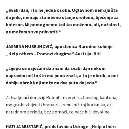
„Svaki dan, i to ne jedna osoba. Uglavnom nemaju šta
da jedu, nemaju stambeno stanje sređeno, liječenje za
bolesne. Mi pomognemo koliko možemo, ali, nažalost,
ne možemo sve prihvatiti.“
JASMINA HUSEJNOVIĆ, uposlenica Narodne kuhinje
„Help others – Pomozi drugima“ Austrija–BiH
„Lijepo se osjećam da znam da svaki dan nekom
napravim nešto što mu puno znači, a to je obrok, a oni
dobiju obrok koji može na dva puta da jedu.“
Zahvaljujući donaciji Robnih rezervi Tuzlanskog kantona,
mogu obezbijediti hranu za trenutni broj korisnika, a u
narednom periodu, bez pomoći, to neće biti dovoljno.
HATIJA MUSTAFIĆ, predstavnica Udruge „Help others –