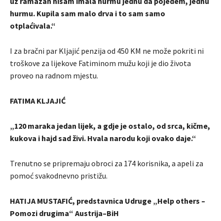
uz ramazan nisam imala hurmu jednu da pojedem, jednu
hurmu. Kupila sam malo drva i to sam samo
otplaćivala.“
I za bračni par Kljajić penzija od 450 KM ne može pokriti ni
troškove za lijekove Fatiminom mužu koji je dio života
proveo na radnom mjestu.
FATIMA KLJAJIĆ
„120 maraka jedan lijek, a gdje je ostalo, od srca, kičme,
kukova i hajd sad živi. Hvala narodu koji ovako daje.“
Trenutno se pripremaju obroci za 174 korisnika, a apeli za
pomoć svakodnevno pristižu.
HATIJA MUSTAFIĆ, predstavnica Udruge „Help others –
Pomozi drugima“ Austrija–BiH