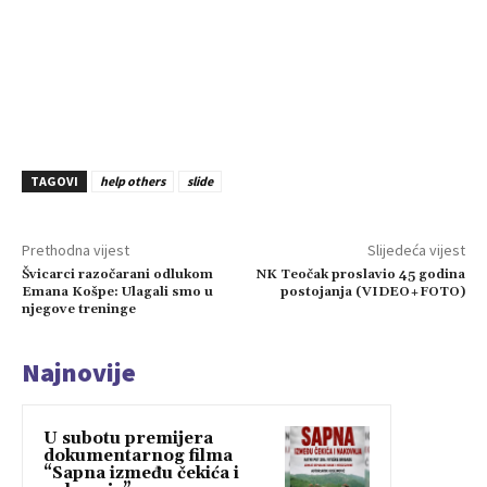
TAGOVI
help others
slide
Prethodna vijest
Slijedeća vijest
Švicarci razočarani odlukom
NK Teočak proslavio 45 godina
Emana Košpe: Ulagali smo u
postojanja (VIDEO+FOTO)
njegove treninge
Najnovije
U subotu premijera
dokumentarnog filma
“Sapna između čekića i