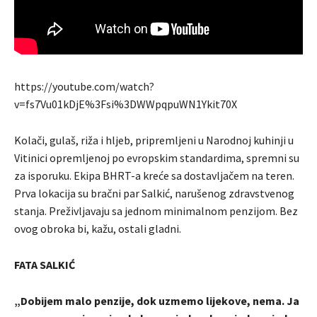
https://youtube.com/watch?
v=fs7Vu01kDjE%3Fsi%3DWWpqpuWN1Ykit70X
Kolači, gulaš, riža i hljeb, pripremljeni u Narodnoj kuhinji u
Vitinici opremljenoj po evropskim standardima, spremni su
za isporuku. Ekipa BHRT-a kreće sa dostavljačem na teren.
Prva lokacija su bračni par Salkić, narušenog zdravstvenog
stanja. Preživljavaju sa jednom minimalnom penzijom. Bez
ovog obroka bi, kažu, ostali gladni.
FATA SALKIĆ
„Dobijem malo penzije, dok uzmemo lijekove, nema. Ja