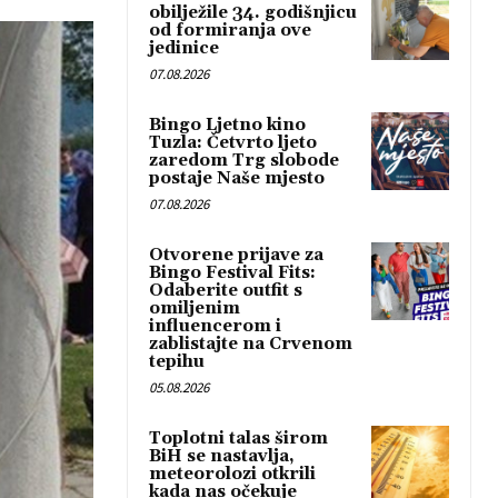
obilježile 34. godišnjicu
od formiranja ove
jedinice
07.08.2026
Bingo Ljetno kino
Tuzla: Četvrto ljeto
zaredom Trg slobode
postaje Naše mjesto
07.08.2026
Otvorene prijave za
Bingo Festival Fits:
Odaberite outfit s
omiljenim
influencerom i
zablistajte na Crvenom
tepihu
05.08.2026
Toplotni talas širom
BiH se nastavlja,
meteorolozi otkrili
kada nas očekuje