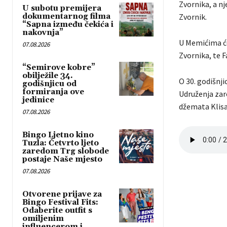
Zvornika, a nj
U subotu premijera
dokumentarnog filma
Zvornik.
“Sapna između čekića i
nakovnja”
U Memićima će
07.08.2026
Zvornika, te 
“Semirove kobre”
obilježile 34.
O 30. godišnj
godišnjicu od
formiranja ove
Udruženja zar
jedinice
džemata Klisa
07.08.2026
Bingo Ljetno kino
Tuzla: Četvrto ljeto
zaredom Trg slobode
postaje Naše mjesto
07.08.2026
Otvorene prijave za
Bingo Festival Fits:
Odaberite outfit s
omiljenim
influencerom i