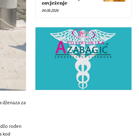
osvježenje
04.08.2026
a dženaza za
ndžo rođen
a kod