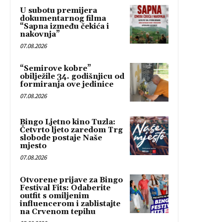
U subotu premijera
dokumentarnog filma
“Sapna između čekića i
nakovnja”
07.08.2026
“Semirove kobre”
obilježile 34. godišnjicu od
formiranja ove jedinice
07.08.2026
Bingo Ljetno kino Tuzla:
Četvrto ljeto zaredom Trg
slobode postaje Naše
mjesto
07.08.2026
Otvorene prijave za Bingo
Festival Fits: Odaberite
outfit s omiljenim
influencerom i zablistajte
na Crvenom tepihu