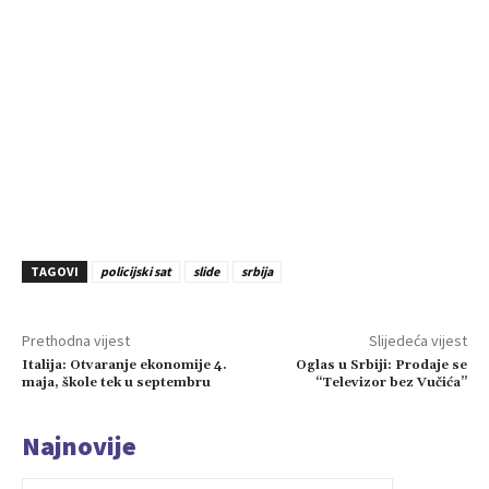
TAGOVI
policijski sat
slide
srbija
Prethodna vijest
Slijedeća vijest
Italija: Otvaranje ekonomije 4.
Oglas u Srbiji: Prodaje se
maja, škole tek u septembru
“Televizor bez Vučića”
Najnovije