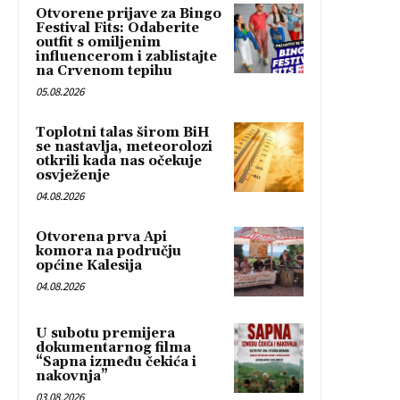
Otvorene prijave za Bingo
Festival Fits: Odaberite
outfit s omiljenim
influencerom i zablistajte
na Crvenom tepihu
05.08.2026
Toplotni talas širom BiH
se nastavlja, meteorolozi
otkrili kada nas očekuje
osvježenje
04.08.2026
Otvorena prva Api
komora na području
općine Kalesija
04.08.2026
U subotu premijera
dokumentarnog filma
“Sapna između čekića i
nakovnja”
03.08.2026