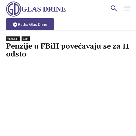
GLAS DRINE
Radio Glas Drine
VIJESTI
BIH
Penzije u FBiH povećavaju se za 11
odsto