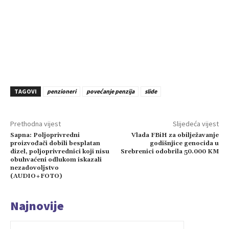
TAGOVI
penzioneri
povećanje penzija
slide
Prethodna vijest
Slijedeća vijest
Sapna: Poljoprivredni
Vlada FBiH za obilježavanje
proizvođači dobili besplatan
godišnjice genocida u
dizel, poljoprivrednici koji nisu
Srebrenici odobrila 50.000 KM
obuhvaćeni odlukom iskazali
nezadovoljstvo
(AUDIO+FOTO)
Najnovije