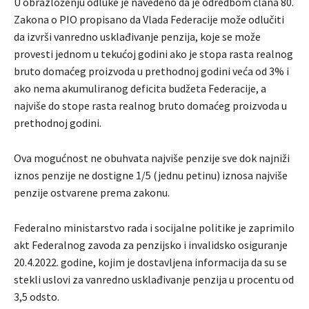
U obrazloženju odluke je navedeno da je odredbom člana 80.
Zakona o PIO propisano da Vlada Federacije može odlučiti
da izvrši vanredno usklađivanje penzija, koje se može
provesti jednom u tekućoj godini ako je stopa rasta realnog
bruto domaćeg proizvoda u prethodnoj godini veća od 3% i
ako nema akumuliranog deficita budžeta Federacije, a
najviše do stope rasta realnog bruto domaćeg proizvoda u
prethodnoj godini.
Ova mogućnost ne obuhvata najviše penzije sve dok najniži
iznos penzije ne dostigne 1/5 (jednu petinu) iznosa najviše
penzije ostvarene prema zakonu.
Federalno ministarstvo rada i socijalne politike je zaprimilo
akt Federalnog zavoda za penzijsko i invalidsko osiguranje
20.4.2022. godine, kojim je dostavljena informacija da su se
stekli uslovi za vanredno usklađivanje penzija u procentu od
3,5 odsto.