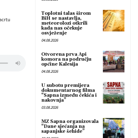
Toplotni talas širom
BiH se nastavlja,
acrtu
meteorolozi otkrili
kada nas očekuje
osvježenje
04.08.2026
Otvorena prva Api
komora na području
općine Kalesija
04.08.2026
U subotu premijera
dokumentarnog filma
“Sapna između čekića i
nakovnja”
03.08.2026
MZ Sapna organizovala
“Dane sjećanja na
sapanjske šehide”