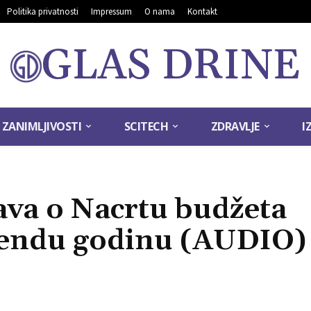
Politika privatnosti
Impressum
O nama
Kontakt
GLAS DRINE
ZANIMLJIVOSTI
SCITECH
ZDRAVLJE
I
ava o Nacrtu budžeta
rendu godinu (AUDIO)