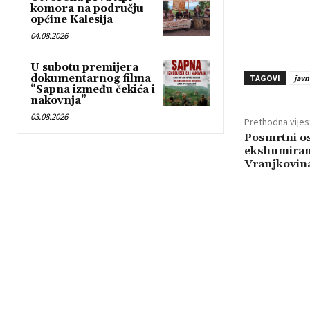
komora na području
općine Kalesija
04.08.2026
U subotu premijera
dokumentarnog filma
TAGOVI
javn
“Sapna između čekića i
nakovnja”
03.08.2026
Prethodna vijes
Posmrtni os
ekshumirani
Vranjkovin