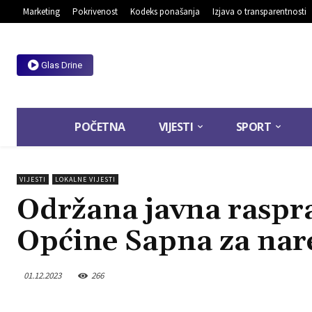
Marketing
Pokrivenost
Kodeks ponašanja
Izjava o transparentnosti
Glas Drine
POČETNA
VIJESTI
SPORT
VIJESTI
LOKALNE VIJESTI
Održana javna raspr
Općine Sapna za na
01.12.2023
266