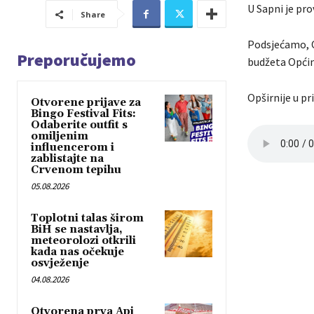
U Sapni je pr
Share
Podsjećamo, Op
Preporučujemo
budžeta Općin
Opširnije u pr
Otvorene prijave za
Bingo Festival Fits:
Odaberite outfit s
omiljenim
influencerom i
zablistajte na
Crvenom tepihu
05.08.2026
Toplotni talas širom
BiH se nastavlja,
meteorolozi otkrili
kada nas očekuje
osvježenje
04.08.2026
Otvorena prva Api