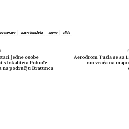
a rasprava
nacrt budžeta
sapna
slide
t
S
taci jedne osobe
Aerodrom Tuzla se sa 
 s lokaliteta Pobuđe –
om vraća na mapu
a na području Bratunca