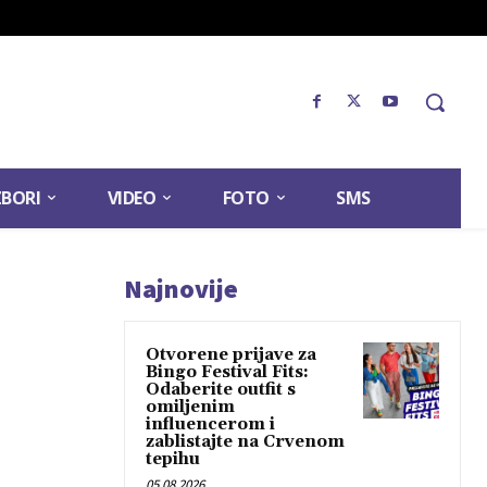
ZBORI
VIDEO
FOTO
SMS
Najnovije
Otvorene prijave za
Bingo Festival Fits:
Odaberite outfit s
omiljenim
influencerom i
zablistajte na Crvenom
tepihu
05.08.2026