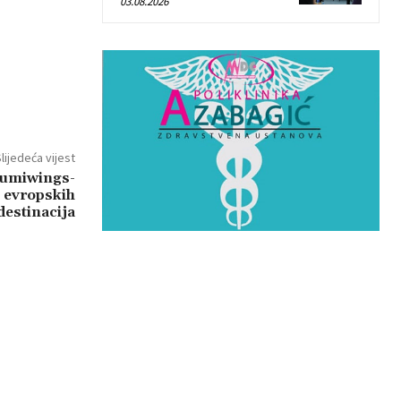
03.08.2026
lijedeća vijest
Lumiwings-
 evropskih
destinacija