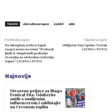
TAGOVI
dani odbrane sapne
kobilići
slide
Prethodna vijest
Slijedeća vijest
Na okruglom stolu u Sapni
Obilježen Dan Općine Teočak
razgovarano na temu “Prelazak
(AUDIO+FOTO)
ljudi iz okupiranih područja
Zvornika na slobodnu teritoriju
Sapne” (AUDIO+FOTO)
Najnovije
Otvorene prijave za Bingo
Festival Fits: Odaberite
outfit s omiljenim
influencerom i zablistajte
na Crvenom tepihu