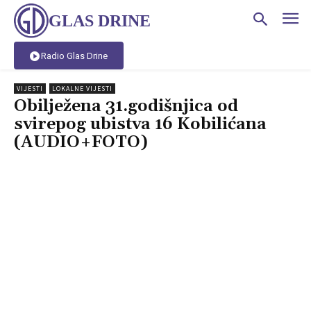
GLAS DRINE
Radio Glas Drine
VIJESTI
LOKALNE VIJESTI
Obilježena 31.godišnjica od
svirepog ubistva 16 Kobilićana
(AUDIO+FOTO)