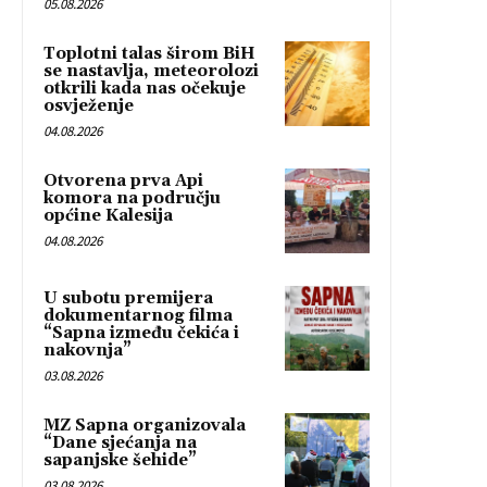
05.08.2026
Toplotni talas širom BiH
se nastavlja, meteorolozi
otkrili kada nas očekuje
osvježenje
04.08.2026
Otvorena prva Api
komora na području
općine Kalesija
04.08.2026
U subotu premijera
dokumentarnog filma
“Sapna između čekića i
nakovnja”
03.08.2026
MZ Sapna organizovala
“Dane sjećanja na
sapanjske šehide”
03.08.2026