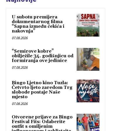
U subotu premijera
dokumentarnog filma
“Sapna između čekića i
nakovnja”
07.08.2026
“Semirove kobre”
obilježile 34. godišnjicu od
formiranja ove jedinice
07.08.2026
Bingo Ljetno kino Tuzla:
Četvrto ljeto zaredom Trg
slobode postaje Naše
mjesto
07.08.2026
Otvorene prijave za Bingo
Festival Fits: Odaberite
outfit s omiljenim