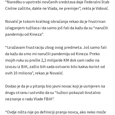
“Naredbu o upotrebi novčanih sredstava daje Federalni štab
Civilne zaštite, dakle ne Vlada, ne premijer”, rekla je Vidović.
Novalić je tokom kratkog obraćanja rekao da je frustriran
izlaganjem tužilaca i da samo još fali da kažu da su “naručili
pandemiju od Kineza”.
“Izražavam frustraciju zbog ovog predmeta. Još samo fali
da kažu da smo mi naručili pandemiju od Kineza. Preko
mojih ruku su prešle 2,2 milijarde KM dok sam radio na
izvozu iz BiH, zašto bih sada ostvario bilo kakvu korist od
ovih 10 miliona”, rekao je Novalić.
Dodao je da je u pitanju bio javni novac koji je usmjeren na
drugu stranu i ustvrdio da su “tužioci pokazali brutalno
neznanje o radu Vlade FBiH”.
“Ovdje ništa nije po definiciji pranja novca, ako neko može