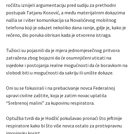
ročištu iznijeli argumentaciju pred sudiju za prethodni
postupak Tatjanu Kosović, a među materijalnim dokazima
našla se i viber komunikacija sa Novalićevog mobilnog
telefona koji je oduzet nekoliko dana ranije, gdje je, kako je
rečeno, dio poruka obrisan kada je otvorena istraga.
Tužioci su pojasnili da je mjera jednomjesečnog pritvora
zatražena zbog bojazni da će osumnjičeni uticati na
svjedoke i postojanja realne mogućnosti da će boravkom na
slobodi biti u mogućnosti da sakriju ili unište dokaze.
Oni su se fokusirali i na prebacivanje novca Federalnoj
upravi civilne zaštite, koja je zatim novac uplatila
“Srebrenoj malini” za kupovinu respiratora.
Optužba tvrdi da je Hodžić pokušavao pronaći što jeftinije
respiratore kako bi što više novca ostalo za protivpravnu
imovinsku korist.