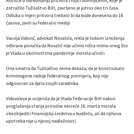
Ročište o određivanju pritvora trojici oumnjičenih, koje je
zatražilo Tužilaštvo BiH, završeno je jutros oko tri časa.
Odluka o mjeri pritvora trebalo bi da bude donesena do 16
časova, javili su federalni mediji.
Vasvija Vidović, advokat Novalića, rekla je tokom iznošenja
odbrane poručila da Novalić nije učinio ništa mimo onog što
je Vlada u okolnostima pandemije morala učiniti.
Ona smatra da Tužilaštvo nema dokaza, da je konstruisalo
kriminogene radnje federalnog premijera, koji nije
odgovoran za djela svojih saradnika.
Vidovićeva je ocijenila da je Vlada Federacije BiH nakon
proglašenja stanja prirodne nesreće 16. marta morala
obezbijediti finansijska sredstva u budžetu, ali da njihova
upotreba nije u njenoj nadležnosti.