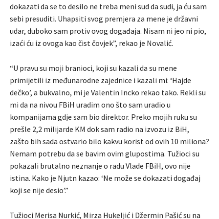
dokazati da se to desilo ne treba meni sud da sudi, ja ću sam
sebi presuditi. Uhapsiti svog premjera za mene je državni
udar, duboko sam protiv ovog događaja. Nisam ni jeo ni pio,
izaći ću iz ovoga kao čist čovjek”, rekao je Novalić.
“U pravu su moji branioci, koji su kazali da su mene
primijetili iz međunarodne zajednice i kazali mi: ‘Hajde
dečko’, a bukvalno, mi je Valentin Incko rekao tako. Rekli su
mi da na nivou FBiH uradim ono što sam uradio u
kompanijama gdje sam bio direktor. Preko mojih ruku su
prešle 2,2 milijarde KM dok sam radio na izvozu iz BiH,
zašto bih sada ostvario bilo kakvu korist od ovih 10 miliona?
Nemam potrebu da se bavim ovim glupostima. Tužioci su
pokazali brutalno neznanje o radu Vlade FBiH, ovo nije
istina. Kako je Njutn kazao: ‘Ne može se dokazati događaj
koji se nije desio’.”
Tužioci Merisa Nurkić, Mirza Hukeljić i Džermin Pašić su na