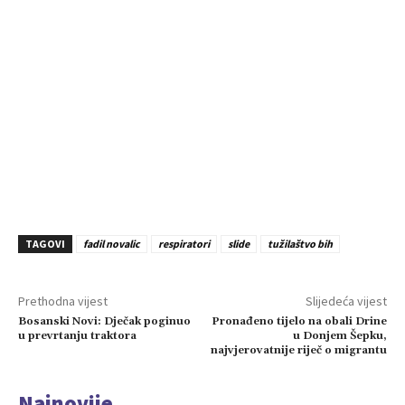
TAGOVI
fadil novalic
respiratori
slide
tužilaštvo bih
Prethodna vijest
Slijedeća vijest
Bosanski Novi: Dječak poginuo
Pronađeno tijelo na obali Drine
u prevrtanju traktora
u Donjem Šepku,
najvjerovatnije riječ o migrantu
Najnovije