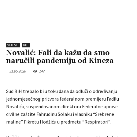
VIJESTI
BIH
Novalić: Fali da kažu da smo
naručili pandemiju od Kineza
31.05.2020
147
Sud BiH trebalo bi u toku dana da odluči o određivanju
jednomjesečnog pritvora federalnom premijeru Fadilu
Novaliću, suspendovanom direktoru Federalne uprave
civilne zaštite Fahrudinu Solaku i vlasniku “Srebrene
maline” Fikretu Hodžiću u predmetu “Respiratori”.