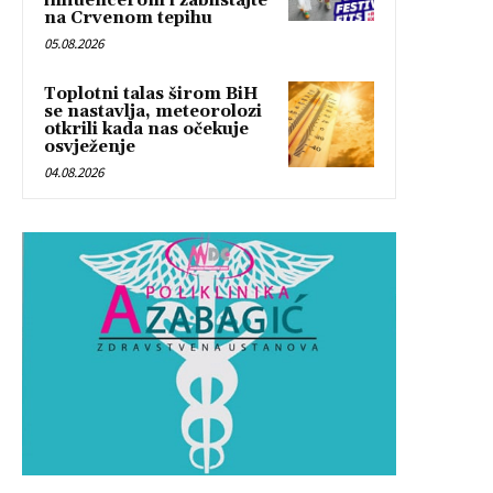
influencerom i zablistajte
na Crvenom tepihu
05.08.2026
Toplotni talas širom BiH
se nastavlja, meteorolozi
otkrili kada nas očekuje
osvježenje
04.08.2026