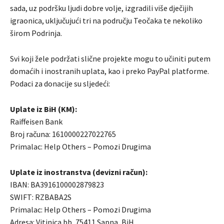
sada, uz podršku ljudi dobre volje, izgradili više dječijih
igraonica, uključujući tri na području Teočaka te nekoliko
širom Podrinja.
Svi koji žele podržati slične projekte mogu to učiniti putem
domaćih i inostranih uplata, kao i preko PayPal platforme.
Podaci za donacije su sljedeći:
Uplate iz BiH (KM):
Raiffeisen Bank
Broj računa: 1610000227022765
Primalac: Help Others – Pomozi Drugima
Uplate iz inostranstva (devizni račun):
IBAN: BA3916100002879823
SWIFT: RZBABA2S
Primalac: Help Others – Pomozi Drugima
Adresa: Vitinica bb, 75411 Sapna, BiH