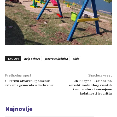
TAGOVI
help others
jezero sniježnica
slide
Prethodna vijest
Slijedeća vijest
U Parizu otvoren Spomenik
JKP Sapna: Racionalno
žrtvama genocida u Srebrenici
koristiti vodu zbog visokih
temperatura i smanjene
izdašnosti izvorišta
Najnovije