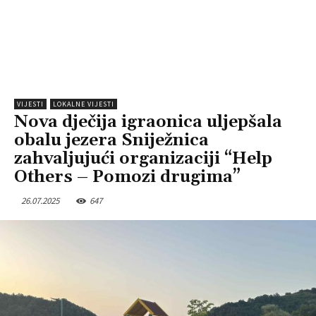
VIJESTI
LOKALNE VIJESTI
Nova dječija igraonica uljepšala
obalu jezera Sniježnica
zahvaljujući organizaciji “Help
Others – Pomozi drugima”
26.07.2025
647