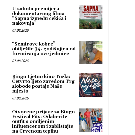
U subotu premijera
dokumentarnog filma
“Sapna između čekića i
nakovnja”
07.08.2026
“Semirove kobre”
obilježile 34. godišnjicu od
formiranja ove jedinice
07.08.2026
Bingo Ljetno kino Tuzla:
Četvrto ljeto zaredom Trg
slobode postaje Naše
mjesto
07.08.2026
Otvorene prijave za Bingo
Festival Fits: Odaberite
outfit s omiljenim
influencerom i zablistajte
na Crvenom tepihu