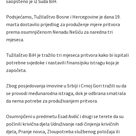
saopšteno je iz Suda BiH.
Podsjećamo, Tužilaštvo Bosne i Hercegovine je dana 19.
marta dostavilo prijedlog za produženje mjere pritvora
prema osumnjičenom Nenadu Nešiću za naredna tri
mjeseca.
Tužilaštvo BiH je tražilo tri mjeseca pritvora kako bi ispitali
potrebne svjedoke i nastavili finansijsku istragu koja je
započeta.
Zbog posjedovanja imovine u Srbiji i Crnoj Gori tražili su da
se provodi međunarodna istraga, dok je odbrana smatrala
da nema potrebe za produživanjem pritvora.
Osumnjičeni u predmetu Esad Avdić i drugi se terete da su
počinili krivična djela Udruživanje radi činjenja krivičnih
djela, Pranje novca, Zloupotreba službenog položaja ili