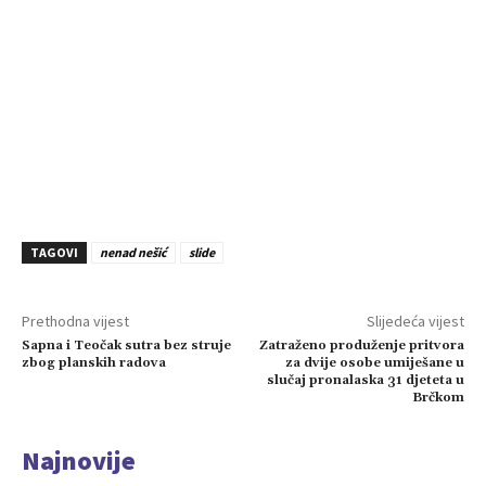
TAGOVI
nenad nešić
slide
Prethodna vijest
Slijedeća vijest
Sapna i Teočak sutra bez struje
Zatraženo produženje pritvora
zbog planskih radova
za dvije osobe umiješane u
slučaj pronalaska 31 djeteta u
Brčkom
Najnovije