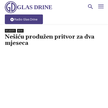
GLAS DRINE
Radio Glas Drine
VIJESTI
BIH
Nešiću produžen pritvor za dva
mjeseca