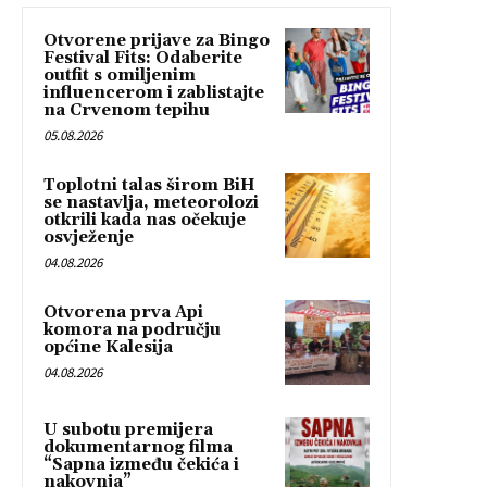
Otvorene prijave za Bingo
Festival Fits: Odaberite
outfit s omiljenim
influencerom i zablistajte
na Crvenom tepihu
05.08.2026
Toplotni talas širom BiH
se nastavlja, meteorolozi
otkrili kada nas očekuje
osvježenje
04.08.2026
Otvorena prva Api
komora na području
općine Kalesija
04.08.2026
U subotu premijera
dokumentarnog filma
“Sapna između čekića i
nakovnja”