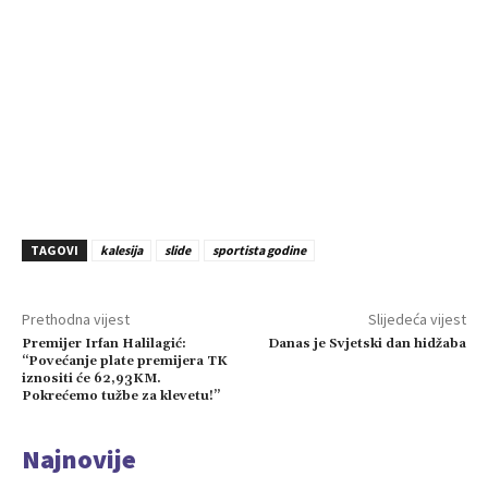
TAGOVI
kalesija
slide
sportista godine
Prethodna vijest
Slijedeća vijest
Premijer Irfan Halilagić:
Danas je Svjetski dan hidžaba
“Povećanje plate premijera TK
iznositi će 62,93KM.
Pokrećemo tužbe za klevetu!”
Najnovije