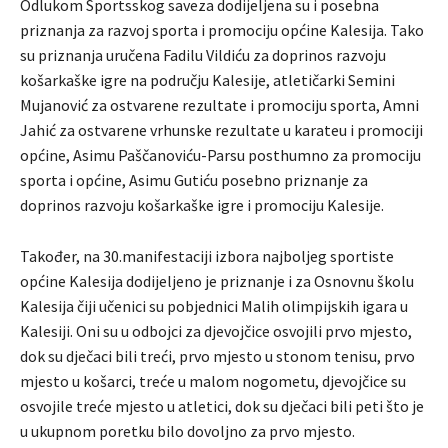
Odlukom Sportsskog saveza dodijeljena su i posebna
priznanja za razvoj sporta i promociju općine Kalesija. Tako
su priznanja uručena Fadilu Vildiću za doprinos razvoju
košarkaške igre na području Kalesije, atletičarki Semini
Mujanović za ostvarene rezultate i promociju sporta, Amni
Jahić za ostvarene vrhunske rezultate u karateu i promociji
općine, Asimu Paščanoviću-Parsu posthumno za promociju
sporta i općine, Asimu Gutiću posebno priznanje za
doprinos razvoju košarkaške igre i promociju Kalesije.
Također, na 30.manifestaciji izbora najboljeg sportiste
općine Kalesija dodijeljeno je priznanje i za Osnovnu školu
Kalesija čiji učenici su pobjednici Malih olimpijskih igara u
Kalesiji. Oni su u odbojci za djevojčice osvojili prvo mjesto,
dok su dječaci bili treći, prvo mjesto u stonom tenisu, prvo
mjesto u košarci, treće u malom nogometu, djevojčice su
osvojile treće mjesto u atletici, dok su dječaci bili peti što je
u ukupnom poretku bilo dovoljno za prvo mjesto.