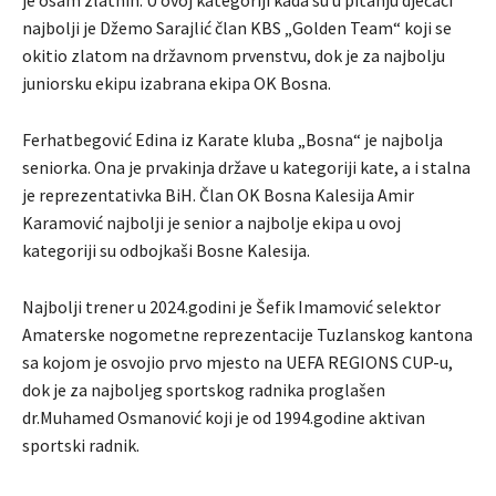
najbolji je Džemo Sarajlić član KBS „Golden Team“ koji se
okitio zlatom na državnom prvenstvu, dok je za najbolju
juniorsku ekipu izabrana ekipa OK Bosna.
Ferhatbegović Edina iz Karate kluba „Bosna“ je najbolja
seniorka. Ona je prvakinja države u kategoriji kate, a i stalna
je reprezentativka BiH. Član OK Bosna Kalesija Amir
Karamović najbolji je senior a najbolje ekipa u ovoj
kategoriji su odbojkaši Bosne Kalesija.
Najbolji trener u 2024.godini je Šefik Imamović selektor
Amaterske nogometne reprezentacije Tuzlanskog kantona
sa kojom je osvojio prvo mjesto na UEFA REGIONS CUP-u,
dok je za najboljeg sportskog radnika proglašen
dr.Muhamed Osmanović koji je od 1994.godine aktivan
sportski radnik.