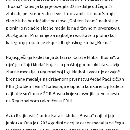
„Bosna“ Kalesija koja je osvojila 32 medalje od čega 18
zlatnih, pet srebrenih i devet bronzanih. Dženan Sarajlić
član Kluba borilačkih sportova „Golden Team“ najbolji je
pionir i osvajač je zlatne medalje na državnom prvenstvu u
2024.godini. Priznanje za najbolje rezultate u pionirskoj
kategoriji pripalo je ekipi Odbojkaškog kluba „Bosna“.
Najuspješnija kadetkinja dolazi iz Karate kluba „Bosna“, a
riječ je o Tajri Mujkić koja se u prošloj godini okitila sa dvije
zlatne medalje u regionalnoj ligi. Najbolji kadet je osvajač
bronzane medalje na državnom prvenstvu Vedad Padžić član
KBS „Golden Team“ Kalesija, a ekipno u konkurenciji kadeta
najbolje su članice ŽOK Bosna koje su osvojile prvo mjesto
na Regionalnom takmičenju FBiH.
Azra Krajinović članica Karate kluba „Bosna“ najbolja je
juniorka. Ona je u 2024.godini osvojila deset medalja od čega
je osam zlatnih. U ovoj kategoriji kada su u pitanju dječaci