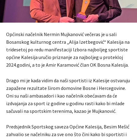
Općinski načelnik Nermin Mujkanović večeras je u sali
Bosanskog kulturnog centra „Alija Izetbegović“ Kalesija na
tridesetoj po redu manifestaciji Izbora najboljeg sportiste
općine Kalesija uručio priznanje za najboljeg u protekloj
2024.godini, a to je Amir Karamović član OK Bosna Kalesija.
Drago mi je kada vidim da naši sportisti iz Kalesije ostvaruju
zapažene rezultate širom domovine Bosne i Hercegovine.
Oni su naši ambasadori i kao načelnik obećavam da će
izdvajanja za sport iz godine u godinu rasti kako bi mlade
sačuvali na sportskim terenima, kazao je Mujkanović.
Predsjednik Sportskog saveza Općine Kalesija, Besim Mešić
zahvalio se načelniku za sve ono što čini kako bi sportisti i