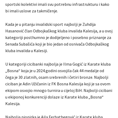
sportski kolektivi imali svu potrebnu infrastrukturu i kako
bi imali uslove za takmičenje.
Kada je u pitanju invalidski sport najbolji je Zuhdija
Hasanović član Odbojkaškog kluba invalida Kalesija, a u ovoj
kategoriji posthumno je dodijeljeno i posebno priznanje za
Senada Subašića koji je bio jedan od osnivača Odbojkaškog
kluba invalida u Kalesiji.
U kategoriji cicibanki najbolja je Ilma Gogić iz Karate kluba
„Bosna“ koja je u 2024.godini osvojila čak 44 medalje od
čega je 30 zlatnih, osam srebrenih i četiri bronze. Najbolji
ciciban je Adin Užičanin iz FK Bosna Kalesija koji je sa ovom
ekipom osvojio mnogo turnira u cijeloj BiH. Najbolji cicibani
u ekiponoj konkurenciji dolaze iz Karate kluba „Bosna“
Kalesija.
Najbolja pionirka je Ajla Ferhatbegović iz Karate kluba