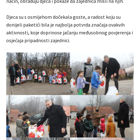
način, obraduju djeca i pokaže da zajednica misli na njih.
Djeca su s osmijehom dočekala goste, a radost koju su
donijeli paketići bila je najbolja potvrda značaja ovakvih
aktivnosti, koje doprinose jačanju međusobnog povjerenja i
osjećaja pripadnosti zajednici.