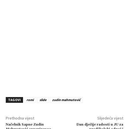
TAGOVI
romi
slide
zudin mahmutović
Prethodna vijest
Slijedeća vijest
Načelnik Sapne Zudin
Dan dječije radosti u JU za