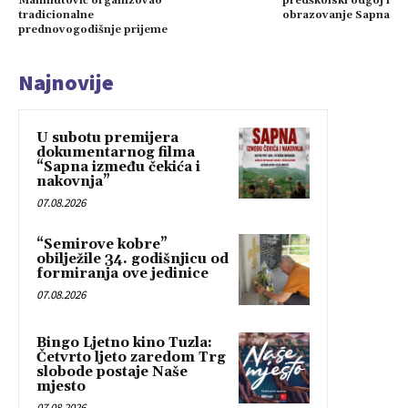
Mahmutović organizovao
predškolski odgoj i
tradicionalne
obrazovanje Sapna
prednovogodišnje prijeme
Najnovije
U subotu premijera
dokumentarnog filma
“Sapna između čekića i
nakovnja”
07.08.2026
“Semirove kobre”
obilježile 34. godišnjicu od
formiranja ove jedinice
07.08.2026
Bingo Ljetno kino Tuzla:
Četvrto ljeto zaredom Trg
slobode postaje Naše
mjesto
07.08.2026