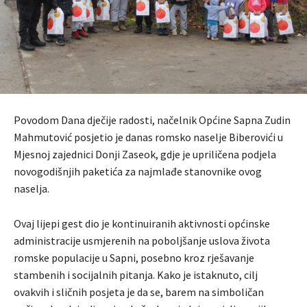
Povodom Dana dječije radosti, načelnik Općine Sapna Zudin
Mahmutović posjetio je danas romsko naselje Biberovići u
Mjesnoj zajednici Donji Zaseok, gdje je upriličena podjela
novogodišnjih paketića za najmlađe stanovnike ovog
naselja.
Ovaj lijepi gest dio je kontinuiranih aktivnosti općinske
administracije usmjerenih na poboljšanje uslova života
romske populacije u Sapni, posebno kroz rješavanje
stambenih i socijalnih pitanja. Kako je istaknuto, cilj
ovakvih i sličnih posjeta je da se, barem na simboličan