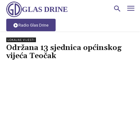
GLAS DRINE
Radio Glas Drine
LOKALNE VIJESTI
Održana 13 sjednica općinskog
vijeća Teočak