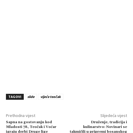
TAGOVI
slide
vijeće teočak
Prethodna vijest
Slijedeća vijest
Sapna na gostovanju kod
Druženje, tradicija i
Mladosti 78, Teočak i Voćar
kulinarstvo: Novinari se
igraju derbi Druge lige
takmičili u pripremi bosanskog