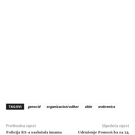
TAGOVI
genocid
organizacioni odbor
slide
srebrenica
Prethodna vijest
Slijedeća vijest
Policija RS-a saslušala imama
Udruženje Pomozi.ba za 24