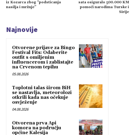
iz Kozarca zbog “podsticanja
sata osiguralo 500.000 KM
nasilja i mržnje”
pomoći narodima Turske i
Sirije
Najnovije
Otvorene prijave za Bingo
Festival Fits: Odaberite
outfit s omiljenim
influencerom i zablistajte
na Crvenom tepihu
05.08.2026
Toplotni talas širom BiH
se nastavlja, meteorolozi
otkrili kada nas očekuje
osvježenje
04.08.2026
Otvorena prva Api
komora na području
općine Kalesija