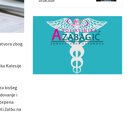
03.08.2026
zatvora zbog
ka Kalesije
za bivšeg
dovanje i
stepena
ti žalbu na