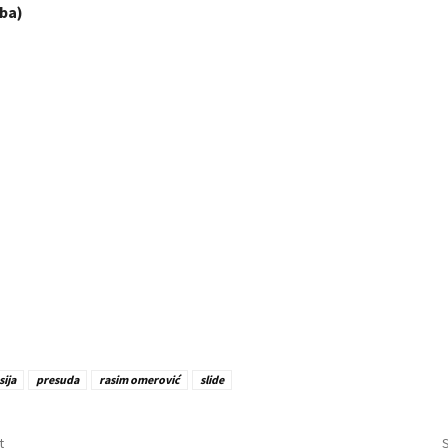
.ba)
sija
presuda
rasim omerović
slide
t
S