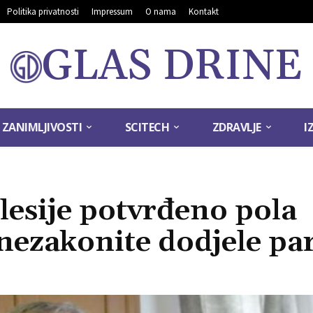
Politika privatnosti
Impressum
O nama
Kontakt
GLAS DRINE
ZANIMLJIVOSTI
SCITECH
ZDRAVLJE
I
lesije potvrđeno pola
nezakonite dodjele pa