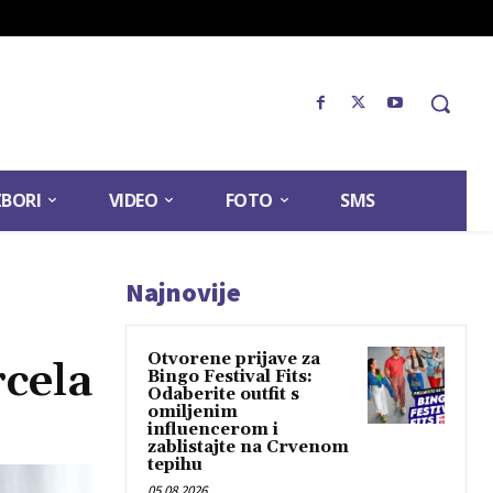
ZBORI
VIDEO
FOTO
SMS
Najnovije
Otvorene prijave za
rcela
Bingo Festival Fits:
Odaberite outfit s
omiljenim
influencerom i
zablistajte na Crvenom
tepihu
05.08.2026