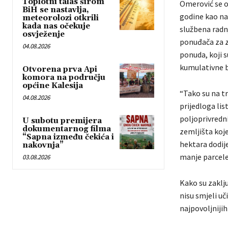
Toplotni talas širom
Omerović se o
BiH se nastavlja,
godine kao nač
meteorolozi otkrili
kada nas očekuje
službena radnj
osvježenje
ponuđača za z
04.08.2026
ponuda, koji s
kumulativne b
Otvorena prva Api
komora na području
općine Kalesija
“Tako su na t
04.08.2026
prijedloga lis
poljoprivredni
U subotu premijera
dokumentarnog filma
zemljišta koje
“Sapna između čekića i
hektara dodije
nakovnja”
manje parcele z
03.08.2026
Kako su zaklj
nisu smjeli uč
najpovoljniji