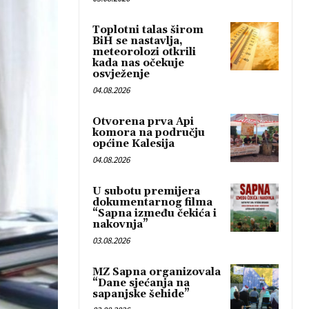
Toplotni talas širom
BiH se nastavlja,
meteorolozi otkrili
kada nas očekuje
osvježenje
04.08.2026
Otvorena prva Api
komora na području
općine Kalesija
04.08.2026
U subotu premijera
dokumentarnog filma
“Sapna između čekića i
nakovnja”
03.08.2026
MZ Sapna organizovala
“Dane sjećanja na
sapanjske šehide”