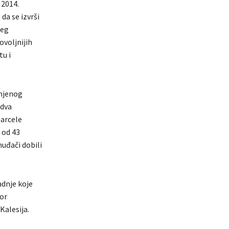
 2014.
da se izvrši
jeg
voljnijih
tu i
injenog
 dva
parcele
 od 43
nuđači dobili
adnje koje
bor
Kalesija.