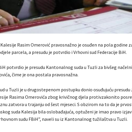
k Kalesije Rasim Omerović pravosnažno je osuđen na pola godine 
jele parcela, a presudu je potvrdio i Vrhovni sud Federacije BiH.
BiH potvrdio je presudu Kantonalnog suda u Tuzli za bivšeg načelni
ića, čime je ona postala pravosnažna.
ud u Tuzli je u drugostepenom postupku donio osuđujuću presudu 
esije Rasima Omerovića zbog krivičnog djela protivzakonito posre
znu zatvora u trajanju od šest mjeseci. S obzirom na to da je prvo
kog suda Kalesija bila oslobađajuća, optuženi je imao pravo izjavi
rhovnom sudu FBiH”, naveli su iz Kantonalnog tužilaštva u Tuzli.