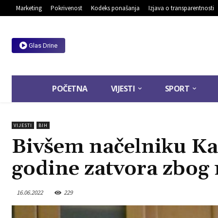
Marketing
Pokrivenost
Kodeks ponašanja
Izjava o transparentnosti
Glas Drine
POČETNA
VIJESTI
SPORT
VIJESTI
BIH
Bivšem načelniku Ka
godine zatvora zbog 
16.06.2022
229