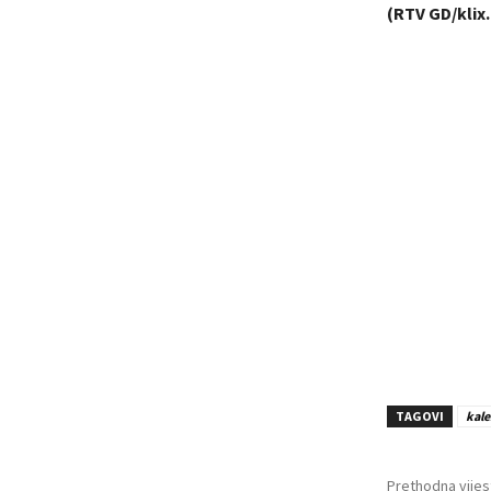
(RTV GD/klix
TAGOVI
kale
Prethodna vijes