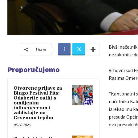
Bivši načelni
Share
nezakonite dod
Preporučujemo
Vrhovni sud F
Rasima Omerov
Otvorene prijave za
Bingo Festival Fits:
“Kantonalni s
Odaberite outfit s
načelnika Kal
omiljenim
influencerom i
izrekao mu ka
zablistajte na
presuda Općins
Crvenom tepihu
ovu presudu V
05.08.2026