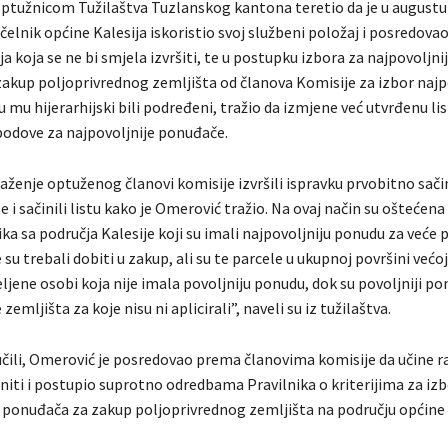
ptužnicom Tužilaštva Tuzlanskog kantona teretio da je u augustu
elnik općine Kalesija iskoristio svoj službeni položaj i posredovao 
a koja se ne bi smjela izvršiti, te u postupku izbora za najpovoljni
akup poljoprivrednog zemljišta od članova Komisije za izbor najpo
u mu hijerarhijski bili podređeni, tražio da izmjene već utvrđenu lis
odove za najpovoljnije ponuđače.
raženje optuženog članovi komisije izvršili ispravku prvobitno sač
te i sačinili listu kako je Omerović tražio. Na ovaj način su oštećena
ka sa područja Kalesije koji su imali najpovoljniju ponudu za veće 
 su trebali dobiti u zakup, ali su te parcele u ukupnoj površini većoj
ljene osobi koja nije imala povoljniju ponudu, dok su povoljniji po
emljišta za koje nisu ni aplicirali”, naveli su iz tužilaštva.
učili, Omerović je posredovao prema članovima komisije da učine r
initi i postupio suprotno odredbama Pravilnika o kriterijima za iz
h ponuđača za zakup poljoprivrednog zemljišta na području općine 