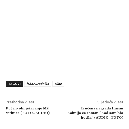
r
TAGOVI
izbor urednika
slide
Prethodna vijest
Slijedeća vijest
Počelo obilježavanje MZ
Uručena nagrada Hasan
Vitinica (FOTO+AUDIO)
Kaimija za roman “Kad sam bio
hodža” (AUDIO+FOTO)