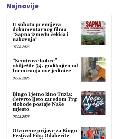
Najnovije
U subotu premijera
dokumentarnog filma
“Sapna između čekića i
nakovnja”
07.08.2026
“Semirove kobre”
obilježile 34. godišnjicu od
formiranja ove jedinice
07.08.2026
Bingo Ljetno kino Tuzla:
Četvrto ljeto zaredom Trg
slobode postaje Naše
mjesto
07.08.2026
Otvorene prijave za Bingo
Festival Fits: Odaberite