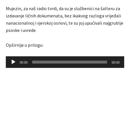
Mujezin, za naš radio tvrdi, da su je službenici na šalteru za
izdavanje ličnih dokumenata, bez ikakvog razloga vrijeđali
nanacionalnoj i vjerskoj osnovi, te su joj upućivali najgrublje
psovke i uvrede.
Opširnije u prilogu:
A
00:00
00:00
u
d
i
o
P
l
a
y
e