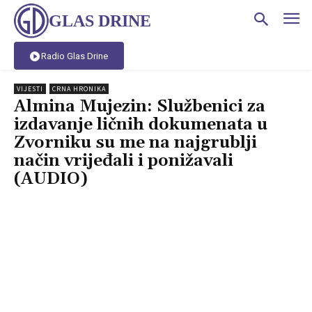
GLAS DRINE
Radio Glas Drine
VIJESTI
CRNA HRONIKA
Almina Mujezin: Službenici za
izdavanje ličnih dokumenata u
Zvorniku su me na najgrublji
način vrijeđali i ponižavali
(AUDIO)