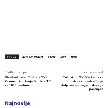
TAGOVI
dom penzionera
požar
slide
tuzla
Prethodna vijest
Slijedeća vijest
Utvrđeni nacrti Budžeta TK i
Tužilaštvo TK: Nastavlja se
Zakona o izvršenju Budžeta TK
istraga o podvođenju
za 2026. godinu
maloljetnica, stroga diskrecija
postupka
Najnovije