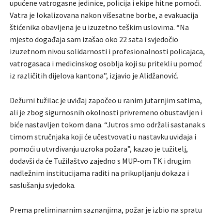
upućene vatrogasne jedinice, policija i ekipe hitne pomoći.
Vatra je lokalizovana nakon višesatne borbe, a evakuacija
štićenika obavljena je u izuzetno teškim uslovima. “Na
mjesto događaja sam izašao oko 22 sata i svjedočio
izuzetnom nivou solidarnosti i profesionalnosti policajaca,
vatrogasaca i medicinskog osoblja koji su pritekli u pomoć
iz različitih dijelova kantona”, izjavio je Alidžanović.
Dežurni tužilac je uviđaj započeo u ranim jutarnjim satima,
ali je zbog sigurnosnih okolnosti privremeno obustavljen i
biće nastavljen tokom dana. “Jutros smo održali sastanak s
timom stručnjaka koji će učestvovati u nastavku uviđaja i
pomoći u utvrđivanju uzroka požara”, kazao je tužitelj,
dodavši da će Tužilaštvo zajedno s MUP-om TK i drugim
nadležnim institucijama raditi na prikupljanju dokaza i
saslušanju svjedoka.
Prema preliminarnim saznanjima, požar je izbio na spratu