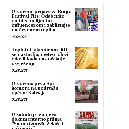
Otvorene prijave za Bingo
Festival Fits: Odaberite
outfit s omiljenim
influencerom i zablistajte
na Crvenom tepihu
05.08.2026
Toplotni talas širom BiH
se nastavlja, meteorolozi
otkrili kada nas očekuje
osvježenje
04.08.2026
Otvorena prva Api
komora na području
općine Kalesija
04.08.2026
U subotu premijera
dokumentarnog filma
“Sapna između čekića i
nakovnja”