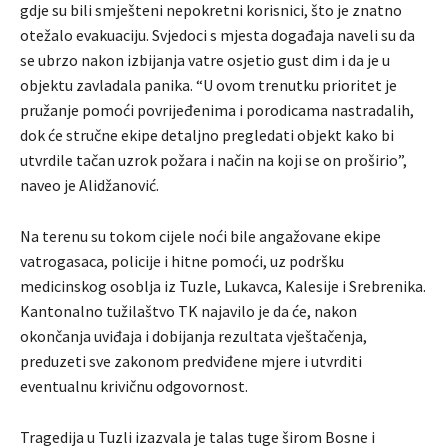
gdje su bili smješteni nepokretni korisnici, što je znatno
otežalo evakuaciju. Svjedoci s mjesta događaja naveli su da
se ubrzo nakon izbijanja vatre osjetio gust dim i da je u
objektu zavladala panika. “U ovom trenutku prioritet je
pružanje pomoći povrijeđenima i porodicama nastradalih,
dok će stručne ekipe detaljno pregledati objekt kako bi
utvrdile tačan uzrok požara i način na koji se on proširio”,
naveo je Alidžanović.
Na terenu su tokom cijele noći bile angažovane ekipe
vatrogasaca, policije i hitne pomoći, uz podršku
medicinskog osoblja iz Tuzle, Lukavca, Kalesije i Srebrenika.
Kantonalno tužilaštvo TK najavilo je da će, nakon
okončanja uviđaja i dobijanja rezultata vještačenja,
preduzeti sve zakonom predviđene mjere i utvrditi
eventualnu krivičnu odgovornost.
Tragedija u Tuzli izazvala je talas tuge širom Bosne i