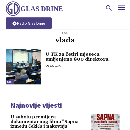
GLAS DRINE
Radio Glas Drine
TAG
vlada
U TK za četiri mjeseca
smijenjeno 800 direktora
21.06.2021
BIH
Najnovije vijesti
U subotu premijera
dokumentarnog filma “Sapna
između čekića i nakovnja”