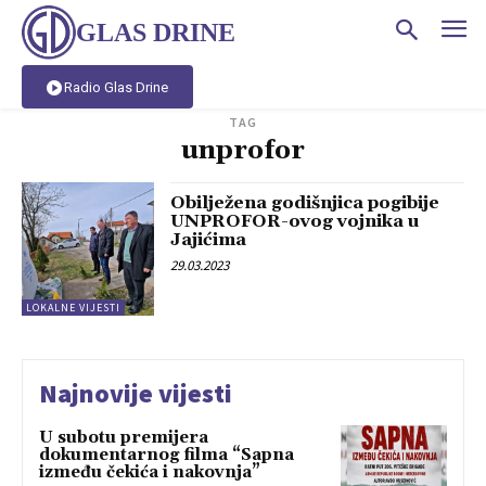
GLAS DRINE
Radio Glas Drine
TAG
unprofor
Obilježena godišnjica pogibije
UNPROFOR-ovog vojnika u
Jajićima
29.03.2023
LOKALNE VIJESTI
Najnovije vijesti
U subotu premijera
dokumentarnog filma “Sapna
između čekića i nakovnja”