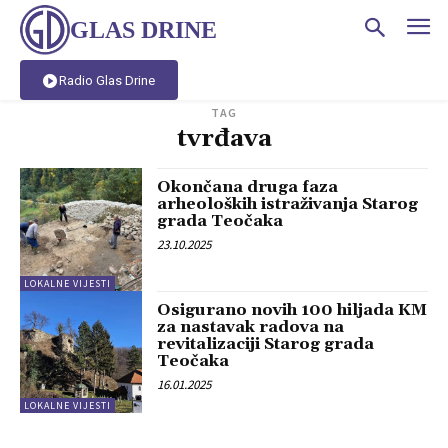
GLAS DRINE
Radio Glas Drine
TAG
tvrđava
Okončana druga faza
arheoloških istraživanja Starog
grada Teočaka
23.10.2025
LOKALNE VIJESTI
Osigurano novih 100 hiljada KM
za nastavak radova na
revitalizaciji Starog grada
Teočaka
16.01.2025
LOKALNE VIJESTI