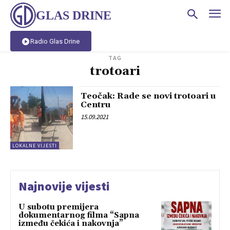
GLAS DRINE
Radio Glas Drine
TAG
trotoari
Teočak: Rade se novi trotoari u
Centru
15.09.2021
LOKALNE VIJESTI
Najnovije vijesti
U subotu premijera
dokumentarnog filma “Sapna
između čekića i nakovnja”