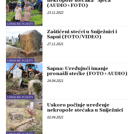
nekropole stećaka “Sječa”
(AUDIO+FOTO)
23.11.2022
LOKALNE VIJESTI
Zaštićeni stećci u Sniježnici i
Sapni (FOTO/VIDEO)
27.11.2021
LOKALNE VIJESTI
Sapna: Uređujući imanje
pronašli stećke (FOTO+AUDIO)
24.04.2021
LOKALNE VIJESTI
Uskoro počinje uređenje
nekropole stećaka u Sniježnici
02.04.2021
LOKALNE VIJESTI