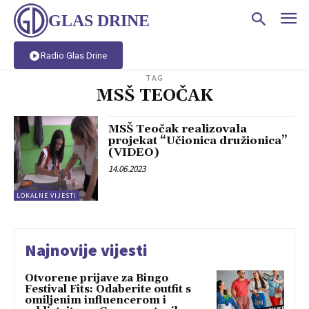
GLAS DRINE
Radio Glas Drine
TAG
MSŠ TEOČAK
MSŠ Teočak realizovala
projekat “Učionica družionica”
(VIDEO)
14.06.2023
LOKALNE VIJESTI
Najnovije vijesti
Otvorene prijave za Bingo
Festival Fits: Odaberite outfit s
omiljenim influencerom i