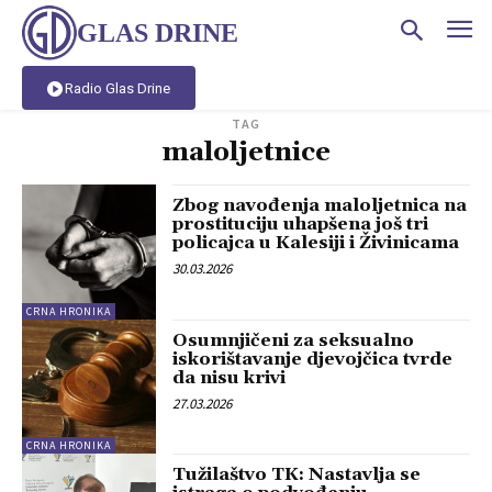
GLAS DRINE
Radio Glas Drine
TAG
maloljetnice
Zbog navođenja maloljetnica na
prostituciju uhapšena još tri
policajca u Kalesiji i Živinicama
30.03.2026
CRNA HRONIKA
Osumnjičeni za seksualno
iskorištavanje djevojčica tvrde
da nisu krivi
27.03.2026
CRNA HRONIKA
Tužilaštvo TK: Nastavlja se