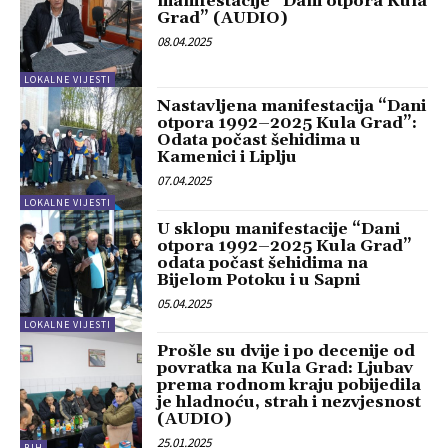
manifestacije “Dani otpora Kula
Grad” (AUDIO)
08.04.2025
LOKALNE VIJESTI
Nastavljena manifestacija “Dani
otpora 1992–2025 Kula Grad”:
Odata počast šehidima u
Kamenici i Liplju
07.04.2025
LOKALNE VIJESTI
U sklopu manifestacije “Dani
otpora 1992–2025 Kula Grad”
odata počast šehidima na
Bijelom Potoku i u Sapni
05.04.2025
LOKALNE VIJESTI
Prošle su dvije i po decenije od
povratka na Kula Grad: Ljubav
prema rodnom kraju pobijedila
je hladnoću, strah i nezvjesnost
(AUDIO)
25.01.2025
BIH