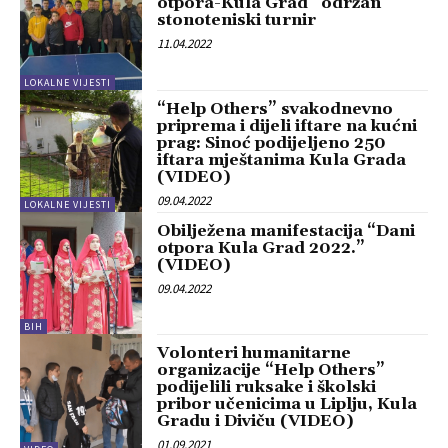
otpora-Kula Grad” održan
stonoteniski turnir
11.04.2022
LOKALNE VIJESTI
“Help Others” svakodnevno
priprema i dijeli iftare na kućni
prag: Sinoć podijeljeno 250
iftara mještanima Kula Grada
(VIDEO)
09.04.2022
LOKALNE VIJESTI
Obilježena manifestacija “Dani
otpora Kula Grad 2022.”
(VIDEO)
09.04.2022
BIH
Volonteri humanitarne
organizacije “Help Others”
podijelili ruksake i školski
pribor učenicima u Liplju, Kula
Gradu i Diviču (VIDEO)
01.09.2021