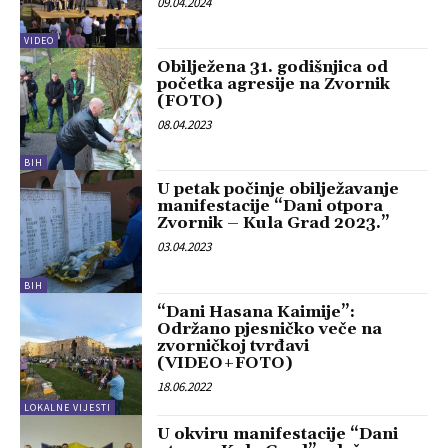
09.04.2024
VIDEO
Obilježena 31. godišnjica od
početka agresije na Zvornik
(FOTO)
08.04.2023
BIH
U petak počinje obilježavanje
manifestacije “Dani otpora
Zvornik – Kula Grad 2023.”
03.04.2023
BIH
“Dani Hasana Kaimije”:
Održano pjesničko veče na
zvorničkoj tvrđavi
(VIDEO+FOTO)
18.06.2022
LOKALNE VIJESTI
U okviru manifestacije “Dani