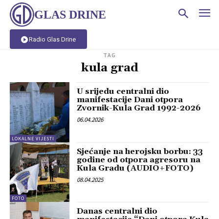
GLAS DRINE
Radio Glas Drine
TAG
kula grad
U srijedu centralni dio
manifestacije Dani otpora
Zvornik-Kula Grad 1992-2026
06.04.2026
LOKALNE VIJESTI
Sjećanje na herojsku borbu: 33
godine od otpora agresoru na
Kula Gradu (AUDIO+FOTO)
08.04.2025
FOTO
Danas centralni dio