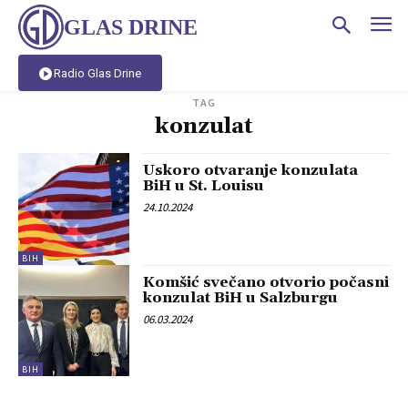
GLAS DRINE
Radio Glas Drine
TAG
konzulat
Uskoro otvaranje konzulata
BiH u St. Louisu
24.10.2024
BIH
Komšić svečano otvorio počasni
konzulat BiH u Salzburgu
06.03.2024
BIH