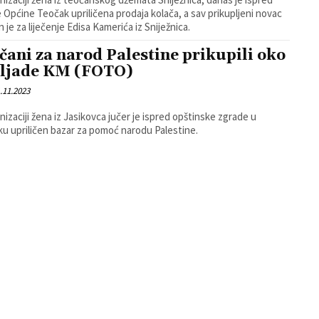
 Općine Teočak upriličena prodaja kolača, a sav prikupljeni novac
n je za liječenje Edisa Kamerića iz Sniježnica.
čani za narod Palestine prikupili oko
iljade KM (FOTO)
.11.2023
nizaciji žena iz Jasikovca jučer je ispred opštinske zgrade u
u upriličen bazar za pomoć narodu Palestine.