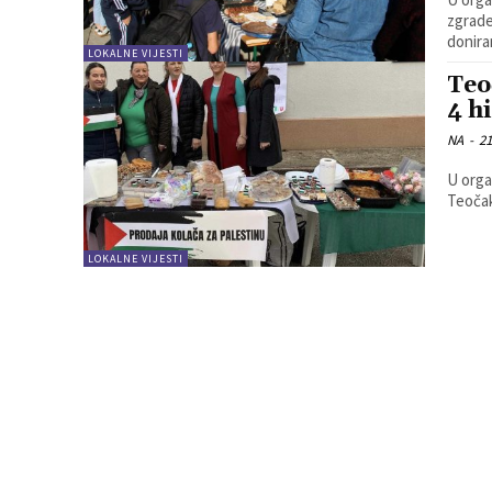
zgrade
donira
LOKALNE VIJESTI
Teo
4 h
NA
-
21
U orga
Teočak
LOKALNE VIJESTI