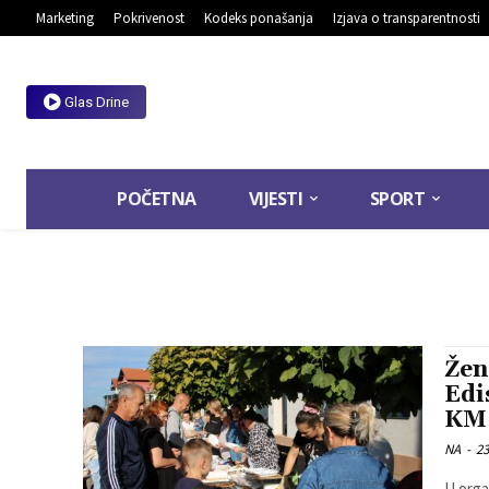
Marketing
Pokrivenost
Kodeks ponašanja
Izjava o transparentnosti
Glas Drine
POČETNA
VIJESTI
SPORT
Žen
Edi
KM
NA
-
23
U orga