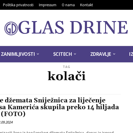
Politika privatnosti
Impressum
O nama
Kontakt
GLAS DRINE
ZANIMLJIVOSTI
SCITECH
ZDRAVLJE
I
TAG
kolači
e džemata Sniježnica za liječenje
sa Kamerića skupila preko 14 hiljada
 (FOTO)
.09.2024
nizaciji žena iz teočanskog džemata Sniježnica, danas je ispred