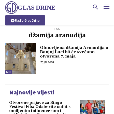
GLAS DRINE
Radio Glas Drine
TAG
džamija aranudija
Obnovljena džamija Arnaudija u
Banjoj Luci bit će svečano
otvorena 7. maja
20.03.2024
BIH
Najnovije vijesti
Otvorene prijave za Bingo
Festival Fits: Odaberite outfit s
omiljenim influencerom i